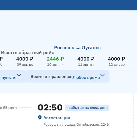
Россошь → Луганск
Искать обратный рейс
₽
4000 ₽
2446 ₽
4000 ₽
4000 ₽
сб
09 авг, вс
10 авг, пн
11 авг, вт
12 авг, ср
Время отправления
е пункты
Любое время
02:50
прибытие на след. день
ов 55 минут
Автостанция
Россошь, площадь Октябрьская, 22-Б