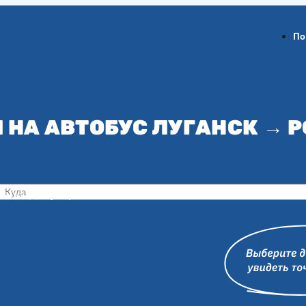
По
 НА АВТОБУС ЛУГАНСК → 
ов-на-Дону
Воронеж