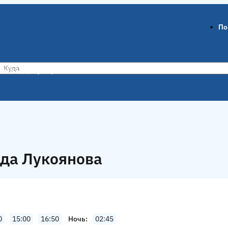
По
ов-на-Дону
Воронеж
ода Лукоянова
0
15:00
16:50
Ночь
02:45