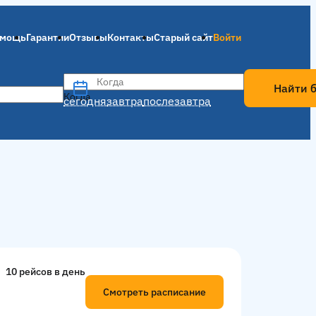
мощь
Гарантии
Отзывы
Контакты
Старый сайт
Войти
Когда
Найти 
Когда
сегодня
завтра
послезавтра
10 рейсов в день
Смотреть расписание