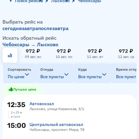
Поиск рейсов
Лысково
Чебоксары
Выбрать рейс на
сегодня
завтра
послезавтра
Искать обратный рейс
Чебоксары → Лысково
972 ₽
972 ₽
972 ₽
972 ₽
09 авг, вс
10 авг, пн
11 авг, вт
12 авг, ср
Сортировать
Откуда
Куда
Время отпр
По цене
Все пункты
Все пункты
Все пункт
Лучшая цена
12:35
Автовокзал
Лысково, улица Казанская, 3/1
2 ч 25 м
в пути
15:00
Центральный автовокзал
Чебоксары, проспект Мира, 78