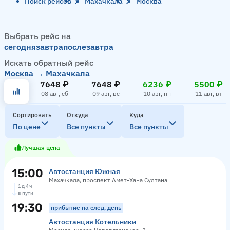
Поиск рейсов
Махачкала
Москва
Выбрать рейс на
сегодня
завтра
послезавтра
Искать обратный рейс
Москва → Махачкала
7648 ₽
7648 ₽
6236 ₽
5500 ₽
08 авг, сб
09 авг, вс
10 авг, пн
11 авг, вт
Сортировать
Откуда
Куда
По цене
Все пункты
Все пункты
Лучшая цена
15:00
Автостанция Южная
Махачкала, проспект Амет-Хана Султана
1 д 4 ч
в пути
19:30
прибытие на след. день
Автостанция Котельники