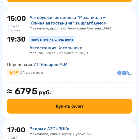
15:00
Автобусная остановка "Махачкала –
Южная автостанция" за шлагбаумом
1 д 4 ч
Махачкала, проспект Амет-хана Султана, 344А
в пути
19:30
прибытие на след. день
Автостанция Котельники
Москва, шоссе Новорязанское, 3
Перевозчик:
ИП Насиров М.М.
14 отзывов
3.9
≈
6795
руб.
Купить билет
17:00
Рядом с АЗС «ВНК»
Махачкала, улица Хаджи Булача, 72
1 д 4 ч