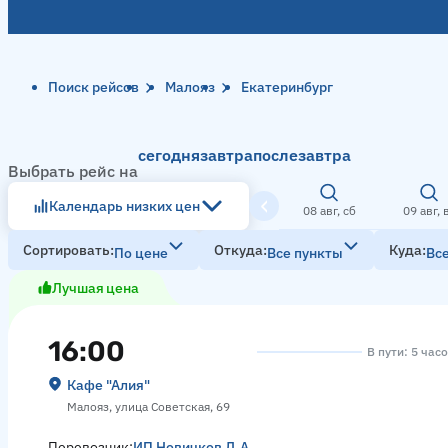
Поиск рейсов
Малояз
Екатеринбург
сегодня
завтра
послезавтра
Выбрать рейс на
Календарь низких цен
08 авг, сб
09 авг, 
Сортировать
Откуда
Куда
По цене
Все пункты
Вс
Лучшая цена
16:00
В пути: 5 час
Кафе "Алия"
Малояз, улица Советская, 69
Перевозчик:
ИП Новичков Д.А.