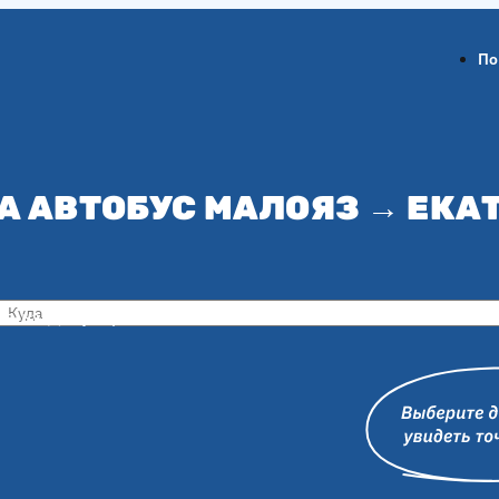
По
А АВТОБУС МАЛОЯЗ → ЕКА
ов-на-Дону
Воронеж