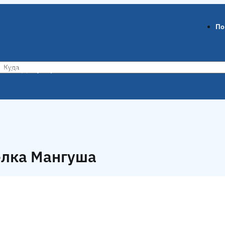
По
ов-на-Дону
Воронеж
ёлка Мангуша