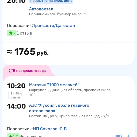
20:10
прибытие на след. день
Автовокзал
Невинномысск, бульвар Мира, 39
Перевозчик:
Трансавто/Дагестан
1 отзыв
5
≈
1765
руб.
В пределах города
10:20
Магазин "1000 мелочей"
Мариуполь, Донецкая область, проспект Мира,
3 ч 40 м
102
в пути
14:00
АЗС "Лукойл", возле главного
автовокзала
Ростов-на-Дону, Привокзальная площадь, 7/1
Перевозчик:
ИП Соколов Ю.В.
86 отзывов
4.7