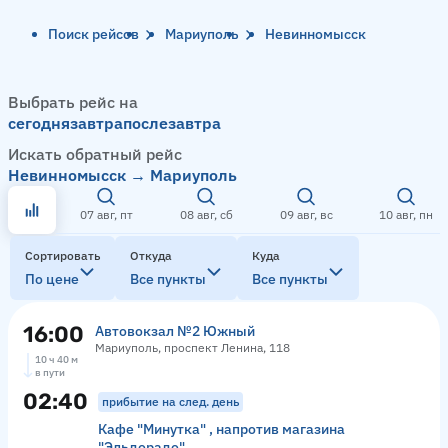
Поиск рейсов
Мариуполь
Невинномысск
Выбрать рейс на
сегодня
завтра
послезавтра
Искать обратный рейс
Невинномысск → Мариуполь
07 авг, пт
08 авг, сб
09 авг, вс
10 авг, пн
Сортировать
Откуда
Куда
По цене
Все пункты
Все пункты
16:00
Автовокзал №2 Южный
Мариуполь, проспект Ленина, 118
10 ч 40 м
в пути
02:40
прибытие на след. день
Кафе "Минутка" , напротив магазина
"Эльдорадо"