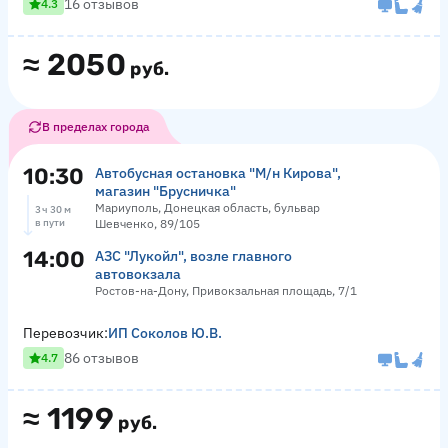
16 отзывов
4.3
≈
2050
руб.
В пределах города
10:30
Автобусная остановка "М/н Кирова",
магазин "Брусничка"
Мариуполь, Донецкая область, бульвар
3 ч 30 м
в пути
Шевченко, 89/105
14:00
АЗС "Лукойл", возле главного
автовокзала
Ростов-на-Дону, Привокзальная площадь, 7/1
Перевозчик:
ИП Соколов Ю.В.
86 отзывов
4.7
≈
1199
руб.