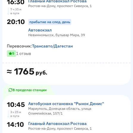
16:30
Главный Автовокзал Ростова
Ростов-на-Дону, проспект Сиверса, 1
7 ч 35 м
в пути
20:10
прибытие на след. день
Автовокзал
Невинномысск, бульвар Мира, 39
Перевозчик:
Трансавто/Дагестан
1 отзыв
5
≈
1765
руб.
В пределах станции
10:45
Автобусная остановка "Рынок Денис"
Мариуполь, Донецкая область, улица
3 ч 25 м
Олимпийская, 157/1
в пути
14:10
Главный Автовокзал Ростова
Ростов-на-Дону, проспект Сиверса, 1