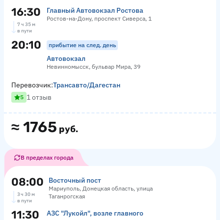
16:30
Главный Автовокзал Ростова
Ростов-на-Дону, проспект Сиверса, 1
7 ч 35 м
в пути
20:10
прибытие на след. день
Автовокзал
Невинномысск, бульвар Мира, 39
Перевозчик:
Трансавто/Дагестан
1 отзыв
5
≈
1765
руб.
В пределах города
08:00
Восточный пост
Мариуполь, Донецкая область, улица
3 ч 30 м
Таганрогская
в пути
11:30
АЗС "Лукойл", возле главного