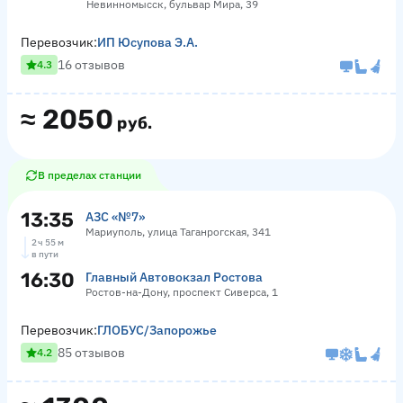
Невинномысск, бульвар Мира, 39
Перевозчик:
ИП Юсупова Э.А.
16 отзывов
4.3
≈
2050
руб.
В пределах станции
13:35
АЗС «№7»
Мариуполь, улица Таганрогская, 341
2 ч 55 м
в пути
16:30
Главный Автовокзал Ростова
Ростов-на-Дону, проспект Сиверса, 1
Перевозчик:
ГЛОБУС/Запорожье
85 отзывов
4.2