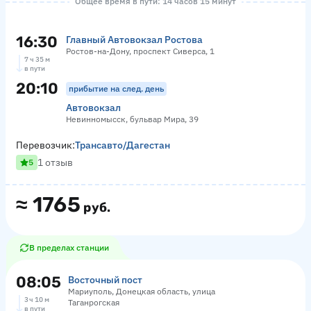
Общее время в пути: 14 часов 15 минут
16:30
Главный Автовокзал Ростова
Ростов-на-Дону, проспект Сиверса, 1
7 ч 35 м
в пути
20:10
прибытие на след. день
Автовокзал
Невинномысск, бульвар Мира, 39
Перевозчик:
Трансавто/Дагестан
1 отзыв
5
≈
1765
руб.
В пределах станции
08:05
Восточный пост
Мариуполь, Донецкая область, улица
3 ч 10 м
Таганрогская
в пути