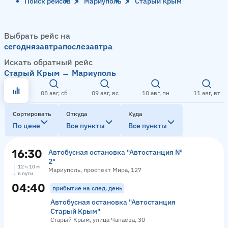
Поиск рейсов
Мариуполь
Старый Крым
Выбрать рейс на
сегодня
завтра
послезавтра
Искать обратный рейс
Старый Крым → Мариуполь
08 авг, сб
09 авг, вс
10 авг, пн
11 авг, вт
Сортировать
Откуда
Куда
По цене
Все пункты
Все пункты
16:30
Автобусная остановка "Автостанция №
2"
12 ч 10 м
Мариуполь, проспект Мира, 127
в пути
04:40
прибытие на след. день
Автобусная остановка "Автостанция
Старый Крым"
Старый Крым, улица Чапаева, 30