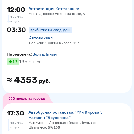
12:00
Автостанция Котельники
Москва, шоссе Новорязанское, 3
15 ч 30 м
в пути
03:30
прибытие на след. день
Автовокзал
Волжский, улица Кирова, 19г
Перевозчик:
ВолгаЛинии
19 отзывов
4.7
≈
4353
руб.
В пределах города
17:30
Автобусная остановка "М/н Кирова",
магазин "Брусничка"
Мариуполь, Донецкая область, бульвар
18 ч 30 м
в пути
Шевченко, 89/105