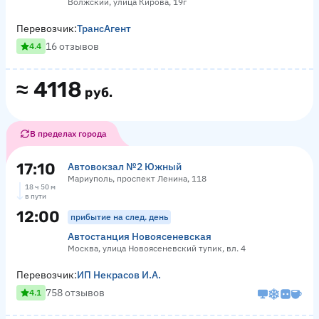
Волжский, улица Кирова, 19г
Перевозчик:
ТрансАгент
16 отзывов
4.4
≈
4118
руб.
В пределах города
17:10
Автовокзал №2 Южный
Мариуполь, проспект Ленина, 118
18 ч 50 м
в пути
12:00
прибытие на след. день
Автостанция Новоясеневская
Москва, улица Новоясеневский тупик, вл. 4
Перевозчик:
ИП Некрасов И.А.
758 отзывов
4.1