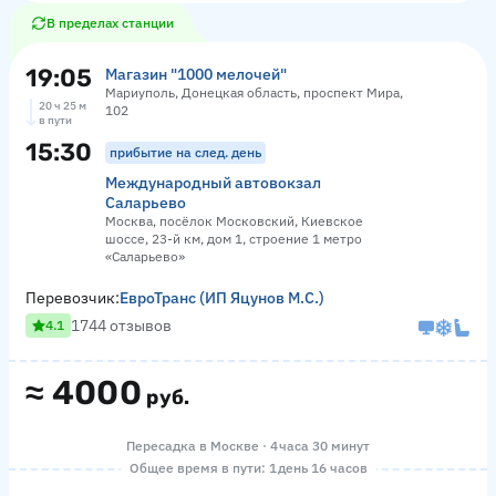
В пределах станции
19:05
Магазин "1000 мелочей"
Мариуполь, Донецкая область, проспект Мира,
20 ч 25 м
102
в пути
15:30
прибытие на след. день
Международный автовокзал
Саларьево
Москва, посёлок Московский, Киевское
шоссе, 23-й км, дом 1, строение 1 метро
«Саларьево»
Перевозчик:
ЕвроТранс (ИП Яцунов М.С.)
1744 отзывов
4.1
≈
4000
руб.
Пересадка в Москве · 4 часа 30 минут
Общее время в пути: 1 день 16 часов