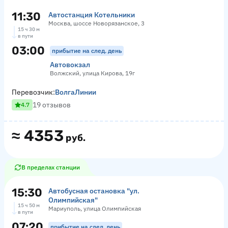
11:30
Автостанция Котельники
Москва, шоссе Новорязанское, 3
15 ч 30 м
в пути
03:00
прибытие на след. день
Автовокзал
Волжский, улица Кирова, 19г
Перевозчик:
ВолгаЛинии
19 отзывов
4.7
≈
4353
руб.
В пределах станции
15:30
Автобусная остановка "ул.
Олимпийская"
15 ч 50 м
Мариуполь, улица Олимпийская
в пути
07:20
прибытие на след. день