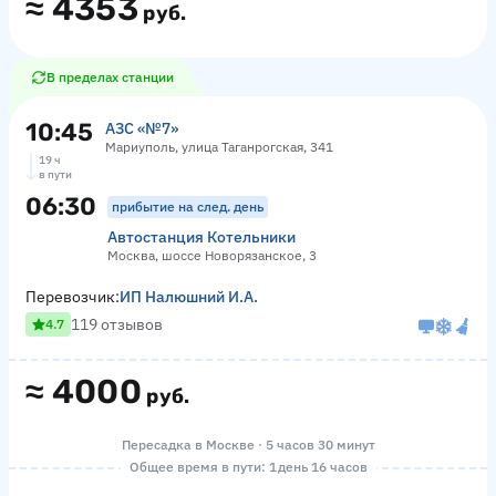
≈
4353
руб.
В пределах станции
10:45
АЗС «№7»
Мариуполь, улица Таганрогская, 341
19 ч
в пути
06:30
прибытие на след. день
Автостанция Котельники
Москва, шоссе Новорязанское, 3
Перевозчик:
ИП Налюшний И.А.
119 отзывов
4.7
≈
4000
руб.
Пересадка в Москве · 5 часов 30 минут
Общее время в пути: 1 день 16 часов