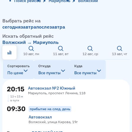
Поиск рейсов
Мариуполь
Волжский
Выбрать рейс на
сегодня
завтра
послезавтра
Искать обратный рейс
Волжский → Мариуполь
10 авг, пн
11 авг, вт
12 авг, ср
13 авг, чт
Сортировать
Откуда
Куда
По цене
Все пункты
Все пункты
20:15
Автовокзал №2 Южный
Мариуполь, проспект Ленина, 118
13 ч 15 м
в пути
09:30
прибытие на след. день
Автовокзал
Волжский, улица Кирова, 19г