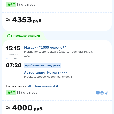
19 отзывов
4.7
≈
4353
руб.
В пределах станции
15:15
Магазин "1000 мелочей"
Мариуполь, Донецкая область, проспект Мира,
16 ч 5 м
102
в пути
07:20
прибытие на след. день
Автостанция Котельники
Москва, шоссе Новорязанское, 3
Перевозчик:
ИП Налюшний И.А.
119 отзывов
4.7
≈
4000
руб.