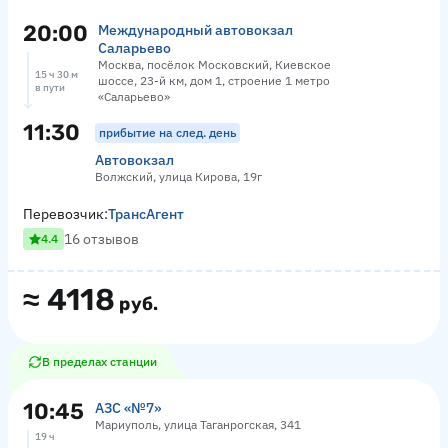
20:00
Международный автовокзал
Саларьево
Москва, посёлок Московский, Киевское
15 ч 30 м
шоссе, 23-й км, дом 1, строение 1 метро
в пути
«Саларьево»
11:30
прибытие на след. день
Автовокзал
Волжский, улица Кирова, 19г
Перевозчик:
ТрансАгент
16 отзывов
4.4
≈
4118
руб.
В пределах станции
10:45
АЗС «№7»
Мариуполь, улица Таганрогская, 341
19 ч