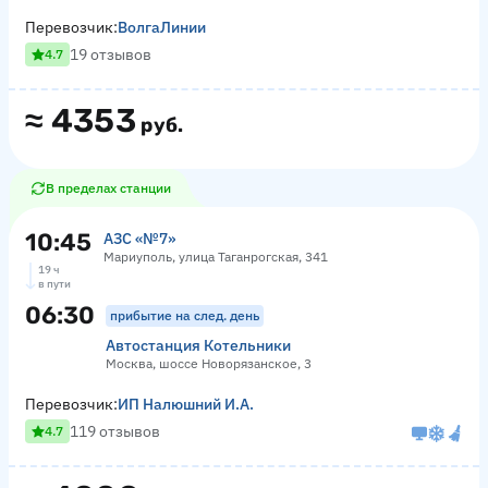
Перевозчик:
ВолгаЛинии
19 отзывов
4.7
≈
4353
руб.
В пределах станции
10:45
АЗС «№7»
Мариуполь, улица Таганрогская, 341
19 ч
в пути
06:30
прибытие на след. день
Автостанция Котельники
Москва, шоссе Новорязанское, 3
Перевозчик:
ИП Налюшний И.А.
119 отзывов
4.7