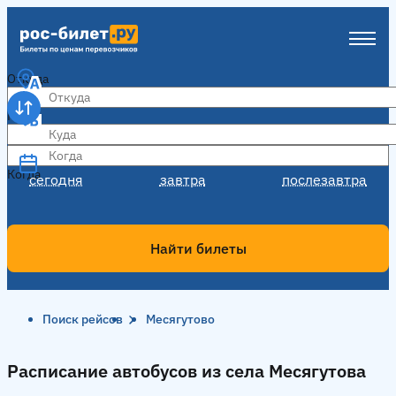
Откуда
Куда
Когда
Когда
сегодня
завтра
послезавтра
Найти билеты
Поиск рейсов
Месягутово
Расписание автобусов из села Месягутова