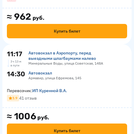
≈
962
руб.
Купить билет
11:17
Автовокзал в Аэропорту, перед
выездными шлагбаумами налево
3 ч 13 м
Минеральные Воды, улица Советская, 148А
в пути
14:30
Автовокзал
Армавир, улица Ефремова, 145
Перевозчик:
ИП Куренной В.А.
41 отзыв
3.9
≈
1006
руб.
Купить билет