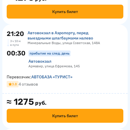
Купить билет
21:20
Автовокзал в Аэропорту, перед
выездными шлагбаумами налево
3 ч 10 м
Минеральные Воды, улица Советская, 148А
в пути
00:30
прибытие на след. день
Автовокзал
Армавир, улица Ефремова, 145
Перевозчик:
АВТОБАЗА «ТУРИСТ»
4 отзывов
3.8
≈
1275
руб.
Купить билет