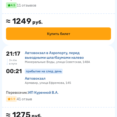
11 отзывов
4.5
≈
1249
руб.
Купить билет
21:17
Автовокзал в Аэропорту, перед
выездными шлагбаумами налево
3 ч 4 м
Минеральные Воды, улица Советская, 148А
в пути
00:21
прибытие на след. день
Автовокзал
Армавир, улица Ефремова, 145
Перевозчик:
ИП Куренной В.А.
41 отзыв
3.9
≈
1275
руб.