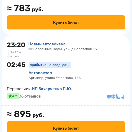
≈
783
руб.
Купить билет
23:20
Новый автовокзал
Минеральные Воды, улица Советская, 97
3 ч 25 м
в пути
02:45
прибытие на след. день
Автовокзал
Армавир, улица Ефремова, 145
Перевозчик:
ИП Захарченко П.Ю.
36 отзывов
4.2
≈
895
руб.
Купить билет