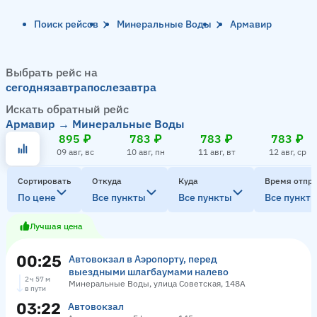
Поиск рейсов
Минеральные Воды
Армавир
Выбрать рейс на
сегодня
завтра
послезавтра
Искать обратный рейс
Армавир → Минеральные Воды
895 ₽
783 ₽
783 ₽
783 ₽
09 авг, вс
10 авг, пн
11 авг, вт
12 авг, ср
Сортировать
Откуда
Куда
Время отпр
По цене
Все пункты
Все пункты
Все пункт
Лучшая цена
00:25
Автовокзал в Аэропорту, перед
выездными шлагбаумами налево
2 ч 57 м
Минеральные Воды, улица Советская, 148А
в пути
03:22
Автовокзал