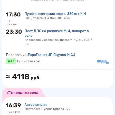
17:30
Пункты взимания платы 380 км М-4
Елец, трасса М-4 Дон, 381-й км
6 ч
в пути
23:30
Пост ДПС на развязке М-4, поворот в
село
Алексеево-Лозовское, Трасса М-4 Дон, 802-й
км
Перевозчик:
ЕвроТранс (ИП Яцунов М.С.)
1735 отзывов
4.1
≈
4118
руб.
В пределах города
16:39
Автостанция
Мостовской, улица Кирова, 2/9
18 ч 17 м