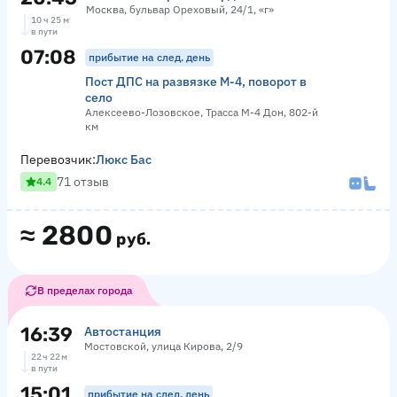
Москва, бульвар Ореховый, 24/1, «г»
10 ч 25 м
в пути
07:08
прибытие на след. день
Пост ДПС на развязке М-4, поворот в
село
Алексеево-Лозовское, Трасса М-4 Дон, 802-й
км
Перевозчик:
Люкс Бас
71 отзыв
4.4
≈
2800
руб.
В пределах города
16:39
Автостанция
Мостовской, улица Кирова, 2/9
22 ч 22 м
в пути
15:01
прибытие на след. день