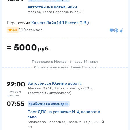
Автостанция Котельники
Москва, шоссе Новорязанское, 3
Перевозчик:
Кавказ Лайн (ИП Евсеев О.В.)
110 отзывов
3.8
≈
5000
руб.
Пересадка в Москве · 6 часов 59 минут
Общее время в пути: 1 день 15 часов
22:00
Автовокзал Южные ворота
Москва, МКАД, 19-й километр, вл20с2,
9 ч 55 м
(платформы автовокзала)
в пути
07:55
прибытие на след. день
Пост ДПС на развязке М-4, поворот в
село
Алексеево-Лозовское, Трасса М-4 Дон, 802-й
км