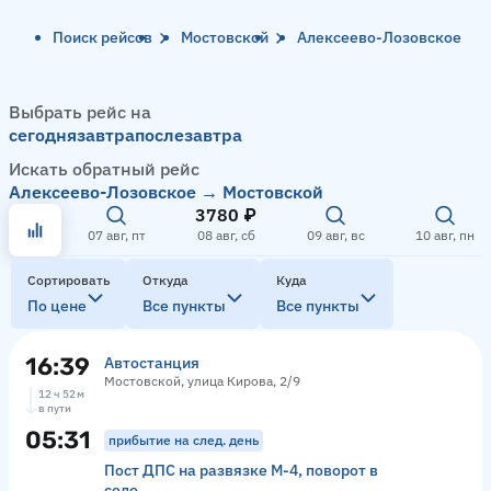
Поиск рейсов
Мостовской
Алексеево-Лозовское
Выбрать рейс на
сегодня
завтра
послезавтра
Искать обратный рейс
Алексеево-Лозовское → Мостовской
3780 ₽
07 авг, пт
08 авг, сб
09 авг, вс
10 авг, пн
Сортировать
Откуда
Куда
По цене
Все пункты
Все пункты
16:39
Автостанция
Мостовской, улица Кирова, 2/9
12 ч 52 м
в пути
05:31
прибытие на след. день
Пост ДПС на развязке М-4, поворот в
село