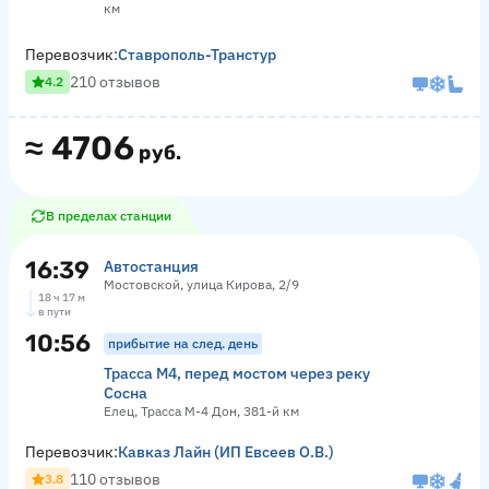
км
Перевозчик:
Ставрополь-Транстур
210 отзывов
4.2
≈
4706
руб.
В пределах станции
16:39
Автостанция
Мостовской, улица Кирова, 2/9
18 ч 17 м
в пути
10:56
прибытие на след. день
Трасса М4, перед мостом через реку
Сосна
Елец, Трасса М-4 Дон, 381-й км
Перевозчик:
Кавказ Лайн (ИП Евсеев О.В.)
110 отзывов
3.8