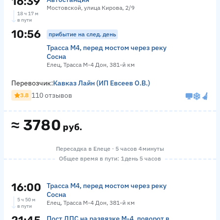
16:39
Мостовской, улица Кирова, 2/9
18 ч 17 м
в пути
10:56
прибытие на след. день
Трасса М4, перед мостом через реку
Сосна
Елец, Трасса М-4 Дон, 381-й км
Перевозчик:
Кавказ Лайн (ИП Евсеев О.В.)
110 отзывов
3.8
≈
3780
руб.
Пересадка в Елеце · 5 часов 4 минуты
Общее время в пути: 1 день 5 часов
16:00
Трасса М4, перед мостом через реку
Сосна
5 ч 50 м
Елец, Трасса М-4 Дон, 381-й км
в пути
Пост ДПС на развязке М-4, поворот в