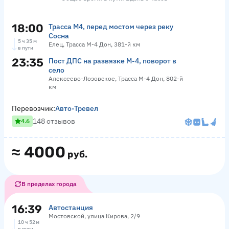
18:00
Трасса М4, перед мостом через реку
Сосна
5 ч 35 м
Елец, Трасса М-4 Дон, 381-й км
в пути
23:35
Пост ДПС на развязке М-4, поворот в
село
Алексеево-Лозовское, Трасса М-4 Дон, 802-й
км
Перевозчик:
Авто-Тревел
148 отзывов
4.6
≈
4000
руб.
В пределах города
16:39
Автостанция
Мостовской, улица Кирова, 2/9
10 ч 52 м
в пути