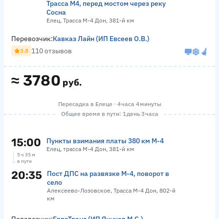
Трасса М4, перед мостом через реку
Сосна
Елец, Трасса М-4 Дон, 381-й км
Перевозчик:
Кавказ Лайн (ИП Евсеев О.В.)
110 отзывов
3.8
≈
3780
руб.
Пересадка в Елеце · 4 часа 4 минуты
Общее время в пути: 1 день 3 часа
15:00
Пункты взимания платы 380 км М-4
Елец, трасса М-4 Дон, 381-й км
5 ч 35 м
в пути
20:35
Пост ДПС на развязке М-4, поворот в
село
Алексеево-Лозовское, Трасса М-4 Дон, 802-й
км