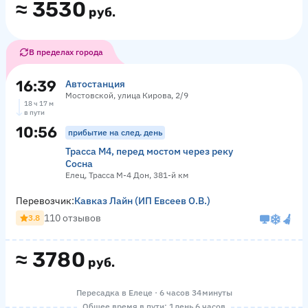
≈
3530
руб.
В пределах города
16:39
Автостанция
Мостовской, улица Кирова, 2/9
18 ч 17 м
в пути
10:56
прибытие на след. день
Трасса М4, перед мостом через реку
Сосна
Елец, Трасса М-4 Дон, 381-й км
Перевозчик:
Кавказ Лайн (ИП Евсеев О.В.)
110 отзывов
3.8
≈
3780
руб.
Пересадка в Елеце · 6 часов 34 минуты
Общее время в пути: 1 день 6 часов