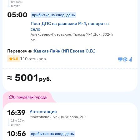
8 ч 40 м
в пути
05:00
прибытие на след. день
Пост ДПС на развязке М-4, поворот в
село
Алексеево-Лозовское, Трасса М-4 Дон, 802-й
км
Перевозчик:
Кавказ Лайн (ИП Евсеев О.В.)
110 отзывов
3.8
≈
5001
руб.
В пределах города
16:39
Автостанция
Мостовской, улица Кирова, 2/9
18 ч 17 м
в пути
10:56
прибытие на след. день