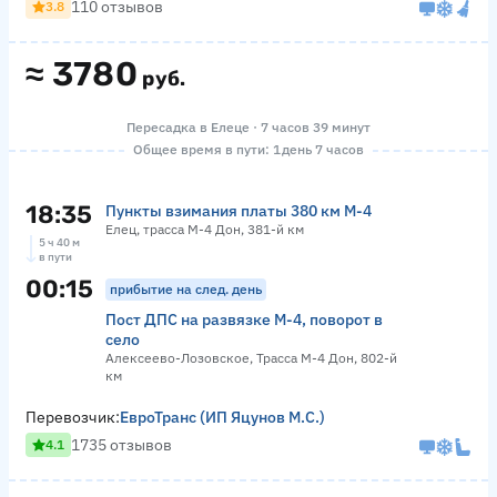
110 отзывов
3.8
≈
3780
руб.
Пересадка в Елеце · 7 часов 39 минут
Общее время в пути: 1 день 7 часов
18:35
Пункты взимания платы 380 км М-4
Елец, трасса М-4 Дон, 381-й км
5 ч 40 м
в пути
00:15
прибытие на след. день
Пост ДПС на развязке М-4, поворот в
село
Алексеево-Лозовское, Трасса М-4 Дон, 802-й
км
Перевозчик:
ЕвроТранс (ИП Яцунов М.С.)
1735 отзывов
4.1