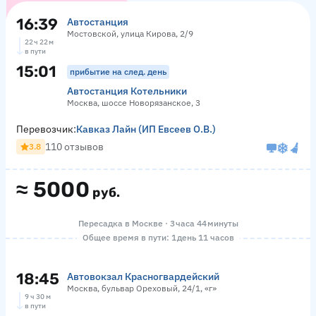
16:39
Автостанция
Мостовской, улица Кирова, 2/9
22 ч 22 м
в пути
15:01
прибытие на след. день
Автостанция Котельники
Москва, шоссе Новорязанское, 3
Перевозчик:
Кавказ Лайн (ИП Евсеев О.В.)
110 отзывов
3.8
≈
5000
руб.
Пересадка в Москве · 3 часа 44 минуты
Общее время в пути: 1 день 11 часов
18:45
Автовокзал Красногвардейский
Москва, бульвар Ореховый, 24/1, «г»
9 ч 30 м
в пути