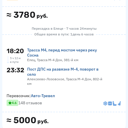
≈
3780
руб.
Пересадка в Елеце · 7 часов 24 минуты
Общее время в пути: 1 день 6 часов
18:20
Трасса М4, перед мостом через реку
Сосна
5 ч 12 м
Елец, Трасса М-4 Дон, 381-й км
в пути
23:32
Пост ДПС на развязке М-4, поворот в
село
Алексеево-Лозовское, Трасса М-4 Дон, 802-й
км
Перевозчик:
Авто-Тревел
148 отзывов
4.6
≈
5000
руб.