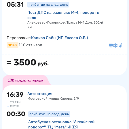
05:31
прибытие на след. день
Пост ДПС на развязке М-4, поворот в
село
Алексеево-Лозовское, Трасса М-4 Дон, 802-й
км
Перевозчик:
Кавказ Лайн (ИП Евсеев О.В.)
110 отзывов
3.8
≈
3500
руб.
В пределах города
16:39
Автостанция
Мостовской, улица Кирова, 2/9
7 ч 51 м
в пути
00:30
прибытие на след. день
Автобусная остановка "Аксайский
поворот", ТЦ "Мега" ИКЕЯ