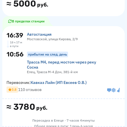
≈
5000
руб.
В пределах станции
16:39
Автостанция
Мостовской, улица Кирова, 2/9
18 ч 17 м
в пути
10:56
прибытие на след. день
Трасса М4, перед мостом через реку
Сосна
Елец, Трасса М-4 Дон, 381-й км
Перевозчик:
Кавказ Лайн (ИП Евсеев О.В.)
110 отзывов
3.8
≈
3780
руб.
Пересадка в Елеце · 7 часов 4 минуты
Общее время в пути: 1 день 6 часов