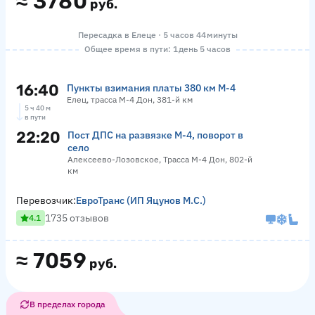
≈
3780
руб.
Пересадка в Елеце · 5 часов 44 минуты
Общее время в пути: 1 день 5 часов
16:40
Пункты взимания платы 380 км М-4
Елец, трасса М-4 Дон, 381-й км
5 ч 40 м
в пути
22:20
Пост ДПС на развязке М-4, поворот в
село
Алексеево-Лозовское, Трасса М-4 Дон, 802-й
км
Перевозчик:
ЕвроТранс (ИП Яцунов М.С.)
1735 отзывов
4.1
≈
7059
руб.
В пределах города