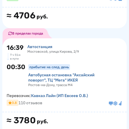
≈
4706
руб.
В пределах города
16:39
Автостанция
Мостовской, улица Кирова, 2/9
7 ч 51 м
в пути
00:30
прибытие на след. день
Автобусная остановка "Аксайский
поворот", ТЦ "Мега" ИКЕЯ
Ростов-на-Дону, трасса М4
Перевозчик:
Кавказ Лайн (ИП Евсеев О.В.)
110 отзывов
3.8
≈
3780
руб.