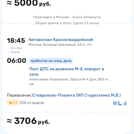
≈
5000
руб.
Пересадка в Москве · 3 часа 44 минуты
Общее время в пути: 1 день 13 часов
18:45
Автовокзал Красногвардейский
Москва, бульвар Ореховый, 24/1, «г»
11 ч 8 м
в пути
06:00
прибытие на след. день
Пост ДПС на развязке М-4, поворот в
село
Алексеево-Лозовское, Трасса М-4 Дон, 802-й
км
Перевозчик:
Ставрополь-Планета (ИП Старостенко М.В.)
356 отзывов
3.5
≈
3706
руб.