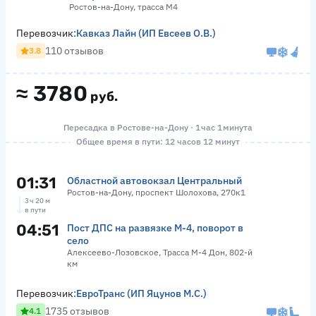
Ростов-на-Дону, трасса М4
Перевозчик:
Кавказ Лайн (ИП Евсеев О.В.)
110 отзывов
3.8
≈
3780
руб.
Пересадка в Ростове-на-Дону · 1 час 1 минута
Общее время в пути: 12 часов 12 минут
01:31
Областной автовокзал Центральный
Ростов-на-Дону, проспект Шолохова, 270к1
3 ч 20 м
в пути
04:51
Пост ДПС на развязке М-4, поворот в
село
Алексеево-Лозовское, Трасса М-4 Дон, 802-й
км
Перевозчик:
ЕвроТранс (ИП Яцунов М.С.)
1735 отзывов
4.1