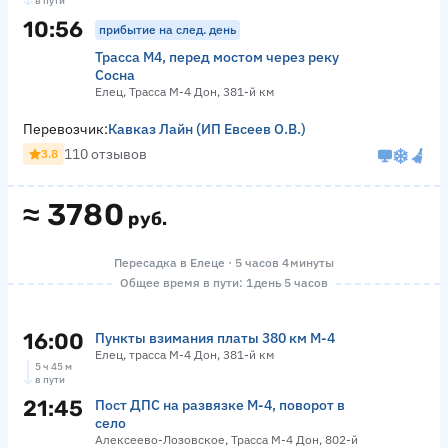
в пути
10:56
прибытие на след. день
Трасса М4, перед мостом через реку
Сосна
Елец, Трасса М-4 Дон, 381-й км
Перевозчик:
Кавказ Лайн (ИП Евсеев О.В.)
110 отзывов
3.8
≈
3780
руб.
Пересадка в Елеце · 5 часов 4 минуты
Общее время в пути: 1 день 5 часов
16:00
Пункты взимания платы 380 км М-4
Елец, трасса М-4 Дон, 381-й км
5 ч 45 м
в пути
21:45
Пост ДПС на развязке М-4, поворот в
село
Алексеево-Лозовское, Трасса М-4 Дон, 802-й