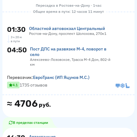
Пересадка в Ростове-на-Дону · 1 час
Общее время в пути: 12 часов 11 минут
01:30
Областной автовокзал Центральный
Ростов-на-Дону, проспект Шолохова, 270к1
3 ч 20 м
в пути
04:50
Пост ДПС на развязке М-4, поворот в
село
Алексеево-Лозовское, Трасса М-4 Дон, 802-й
км
Перевозчик:
ЕвроТранс (ИП Яцунов М.С.)
1735 отзывов
4.1
≈
4706
руб.
В пределах станции
Автостанция