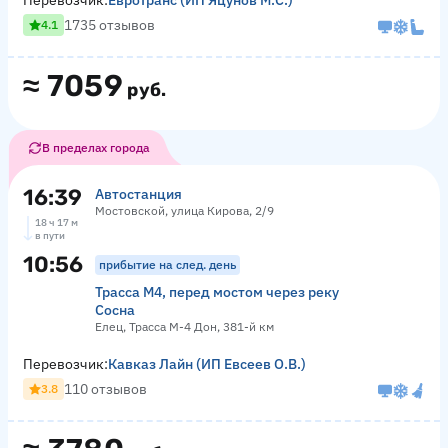
Перевозчик:
ЕвроТранс (ИП Яцунов М.С.)
1735 отзывов
4.1
≈
7059
руб.
В пределах города
16:39
Автостанция
Мостовской, улица Кирова, 2/9
18 ч 17 м
в пути
10:56
прибытие на след. день
Трасса М4, перед мостом через реку
Сосна
Елец, Трасса М-4 Дон, 381-й км
Перевозчик:
Кавказ Лайн (ИП Евсеев О.В.)
110 отзывов
3.8