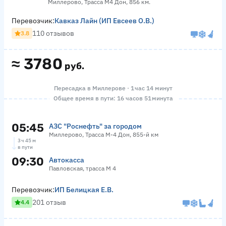
Миллерово, Трасса М4 Дон, 856 км.
Перевозчик:
Кавказ Лайн (ИП Евсеев О.В.)
110 отзывов
3.8
≈
3780
руб.
Пересадка в Миллерове · 1 час 14 минут
Общее время в пути: 16 часов 51 минута
05:45
АЗС "Роснефть" за городом
Миллерово, Трасса М-4 Дон, 855-й км
3 ч 45 м
в пути
09:30
Автокасса
Павловская, трасса М 4
Перевозчик:
ИП Белицкая Е.В.
201 отзыв
4.4