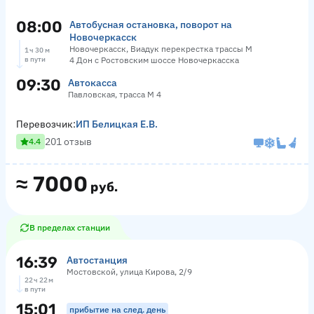
08:00
Автобусная остановка, поворот на
Новочеркасск
Новочеркасск, Виадук перекрестка трассы М
1 ч 30 м
в пути
4 Дон с Ростовским шоссе Новочеркасска
09:30
Автокасса
Павловская, трасса М 4
Перевозчик:
ИП Белицкая Е.В.
201 отзыв
4.4
≈
7000
руб.
В пределах станции
16:39
Автостанция
Мостовской, улица Кирова, 2/9
22 ч 22 м
в пути
15:01
прибытие на след. день