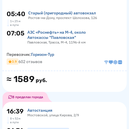
05:40
Старый (пригородный) автовокзал
Ростов-на-Дону, проспект Шолохова, 126
1 ч 25 м
в пути
07:05
АЗС «Роснефть» на М-4, около
Автокассы "Павловская"
Павловская, Трасса, М-4, 1196-й км
Перевозчик:
Горизон-Тур
602 отзывов
3.9
≈
1589
руб.
В пределах города
16:39
Автостанция
Мостовской, улица Кирова, 2/9
8 ч 52 м
в пути