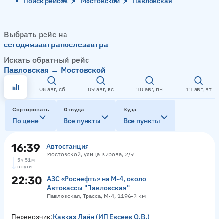
Поиск рейсов
Мостовской
Павловская
Выбрать рейс на
сегодня
завтра
послезавтра
Искать обратный рейс
Павловская → Мостовской
08 авг, сб
09 авг, вс
10 авг, пн
11 авг, вт
Сортировать
Откуда
Куда
По цене
Все пункты
Все пункты
16:39
Автостанция
Мостовской, улица Кирова, 2/9
5 ч 51 м
в пути
22:30
АЗС «Роснефть» на М-4, около
Автокассы "Павловская"
Павловская, Трасса, М-4, 1196-й км
Перевозчик:
Кавказ Лайн (ИП Евсеев О.В.)