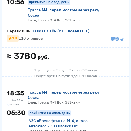
10:56
прибытие на след. день
Трасса М4, перед мостом через реку
Сосна
Елец, Трасса М-4 Дон, 381-й км
Перевозчик:
Кавказ Лайн (ИП Евсеев О.В.)
110 отзывов
3.8
≈
3780
руб.
Пересадка в Елеце · 7 часов 39 минут
Общее время в пути: 1 день 12 часов
18:35
Трасса М4, перед мостом через реку
Сосна
10 ч 55 м
Елец, Трасса М-4 Дон, 381-й км
в пути
05:30
прибытие на след. день
АЗС «Роснефть» на М-4, около
Автокассы "Павловская"
Павловская, Трасса, М-4, 1196-й км