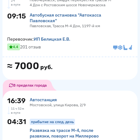
2 ч
в пути
4 Дон с Ростовским шоссе Новочеркасска
09:15
Автобусная остановка "Автокасса
Павловская"
Павловская, Трасса М-4 Дон, 1197-й км
Перевозчик:
ИП Белицкая Е.В.
201 отзыв
4.4
≈
7000
руб.
В пределах города
16:39
Автостанция
Мостовской, улица Кирова, 2/9
11 ч 52 м
в пути
04:31
прибытие на след. день
Развязка на трассе М-4, после
развязки, поворот на Миллерово