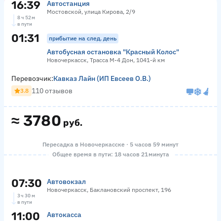
16:39
Автостанция
Мостовской, улица Кирова, 2/9
8 ч 52 м
в пути
01:31
прибытие на след. день
Автобусная остановка "Красный Колос"
Новочеркасск, Трасса М-4 Дон, 1041-й км
Перевозчик:
Кавказ Лайн (ИП Евсеев О.В.)
110 отзывов
3.8
≈
3780
руб.
Пересадка в Новочеркасске · 5 часов 59 минут
Общее время в пути: 18 часов 21 минута
07:30
Автовокзал
Новочеркасск, Баклановский проспект, 196
3 ч 30 м
в пути
11:00
Автокасса