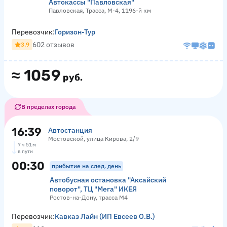
Автокассы "Павловская"
Павловская, Трасса, М-4, 1196-й км
Перевозчик:
Горизон-Тур
602 отзывов
3.9
≈
1059
руб.
В пределах города
16:39
Автостанция
Мостовской, улица Кирова, 2/9
7 ч 51 м
в пути
00:30
прибытие на след. день
Автобусная остановка "Аксайский
поворот", ТЦ "Мега" ИКЕЯ
Ростов-на-Дону, трасса М4
Перевозчик:
Кавказ Лайн (ИП Евсеев О.В.)