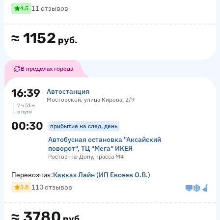
11 отзывов
4.5
≈
1152
руб.
В пределах города
16:39
Автостанция
Мостовской, улица Кирова, 2/9
7 ч 51 м
в пути
00:30
прибытие на след. день
Автобусная остановка "Аксайский
поворот", ТЦ "Мега" ИКЕЯ
Ростов-на-Дону, трасса М4
Перевозчик:
Кавказ Лайн (ИП Евсеев О.В.)
110 отзывов
3.8
≈
3780
руб.