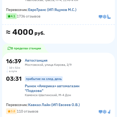
Перевозчик:
ЕвроТранс (ИП Яцунов М.С.)
1736 отзывов
4.1
≈
4000
руб.
В пределах станции
16:39
Автостанция
Мостовской, улица Кирова, 2/9
10 ч 52 м
в пути
03:31
прибытие на след. день
Рынок «Америка» автомагазин
"Подкова"
Каменск-Шахтинский, М-4 Дон
Перевозчик:
Кавказ Лайн (ИП Евсеев О.В.)
110 отзывов
3.8