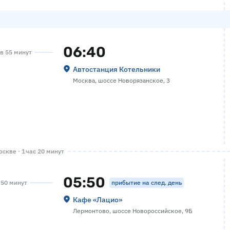
06:40
ов 55 минут
Автостанция Котельники
Москва, шоссе Новорязанское, 3
скве · 1 час 20 минут
05:50
прибытие на след. день
с 50 минут
Кафе «Лацио»
Лермонтово, шоссе Новороссийское, 9Б