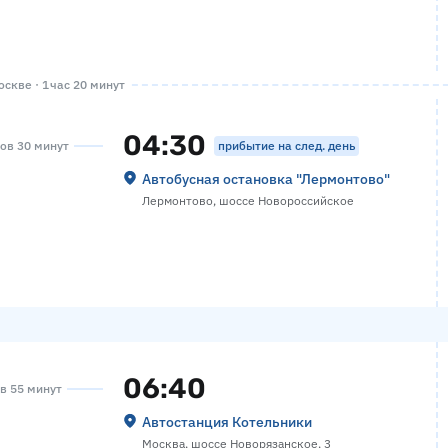
скве · 1 час 20 минут
04:30
прибытие на след. день
сов 30 минут
Автобусная остановка "Лермонтово"
Лермонтово, шоссе Новороссийское
06:40
ов 55 минут
Автостанция Котельники
Москва, шоссе Новорязанское, 3