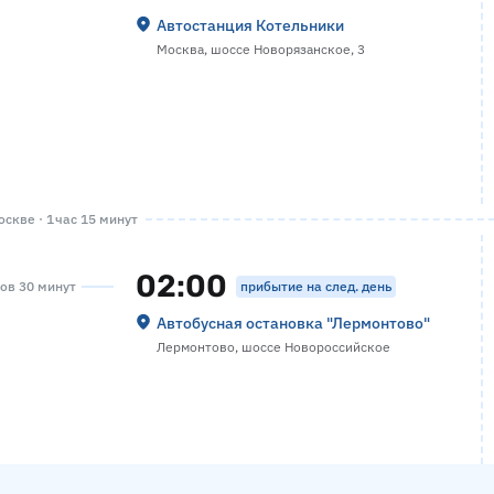
Автостанция Котельники
Москва, шоссе Новорязанское, 3
скве · 1 час 15 минут
02:00
прибытие на след. день
сов 30 минут
Автобусная остановка "Лермонтово"
Лермонтово, шоссе Новороссийское