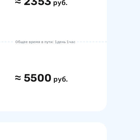
≈
2353
руб.
Общее время в пути: 1 день 1 час
≈
5500
руб.