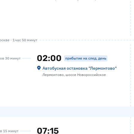
скве · 1 час 50 минут
02:00
прибытие на след. день
сов 30 минут
Автобусная остановка "Лермонтово"
Лермонтово, шоссе Новороссийское
07:15
ов 15 минут