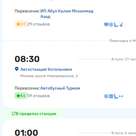
Перевозчик:
ИП Абул Калам Мохаммад
Азад
29 отзывов
3.9
Пересадка в Мо
08:30
В пути: 17 ча
Автостанция Котельники
Москва, шоссе Новорязанское, 3
Перевозчик:
Автобусный Туризм
59 отзывов
4.1
В пределах станции
01:00
В пути: 6 час