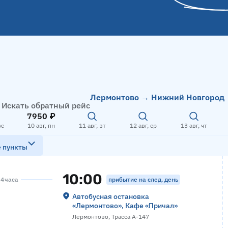
Лермонтово → Нижний Новгород
Искать обратный рейс
7950 ₽
вс
10 авг, пн
11 авг, вт
12 авг, ср
13 авг, чт
е пункты
10:00
прибытие на след. день
 4 часа
Автобусная остановка
«‎Лермонтово», Кафе «‎Причал»
Лермонтово, Трасса А-147