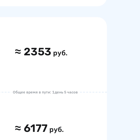
≈
2353
руб.
Общее время в пути: 1 день 5 часов
≈
6177
руб.