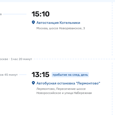
15:10
ов
Автостанция Котельники
Москва, шоссе Новорязанское, 3
скве · 1 час 20 минут
13:15
прибытие на след. день
сов 45 минут
Автобусная остановка "Лермонтово"
Лермонтово, Пересечение шоссе
Новороссийское и улица Набережная