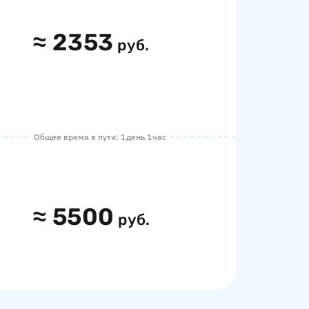
≈
2353
руб.
Общее время в пути: 1 день 1 час
≈
5500
руб.