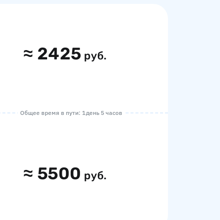
≈
2425
руб.
Общее время в пути: 1 день 5 часов
≈
5500
руб.