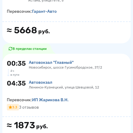
Астана, улица Гете, 5
Перевозчик:
Гарант-Авто
≈
5668
руб.
В пределах станции
00:35
Автовокзал "Главный"
Новосибирск, шоссе Гусинобродское, 37/2
4 ч
в пути
04:35
Автовокзал
Ленинск-Кузнецкий, улица Шевцовой, 12
Перевозчик:
ИП Жарикова В.Н.
3 отзывов
3.3
≈
1873
руб.