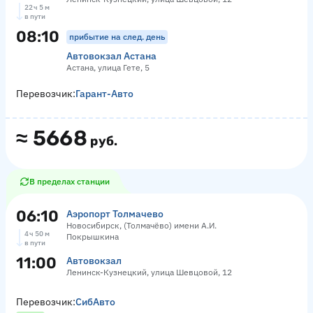
22 ч 5 м
в пути
08:10
прибытие на след. день
Автовокзал Астана
Астана, улица Гете, 5
Перевозчик:
Гарант-Авто
≈
5668
руб.
В пределах станции
06:10
Аэропорт Толмачево
Новосибирск, (Толмачёво) имени А.И.
4 ч 50 м
Покрышкина
в пути
11:00
Автовокзал
Ленинск-Кузнецкий, улица Шевцовой, 12
Перевозчик:
СибАвто