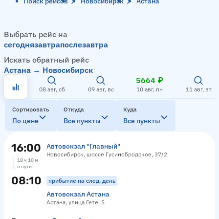
Поиск рейсов
Новосибирск
Астана
Выбрать рейс на
сегодня
завтра
послезавтра
Искать обратный рейс
Астана → Новосибирск
5664 ₽
08 авг, сб
09 авг, вс
10 авг, пн
11 авг, вт
Сортировать
Откуда
Куда
По цене
Все пункты
Все пункты
16:00
Автовокзал "Главный"
Новосибирск, шоссе Гусинобродское, 37/2
18 ч 10 м
в пути
08:10
прибытие на след. день
Автовокзал Астана
Астана, улица Гете, 5