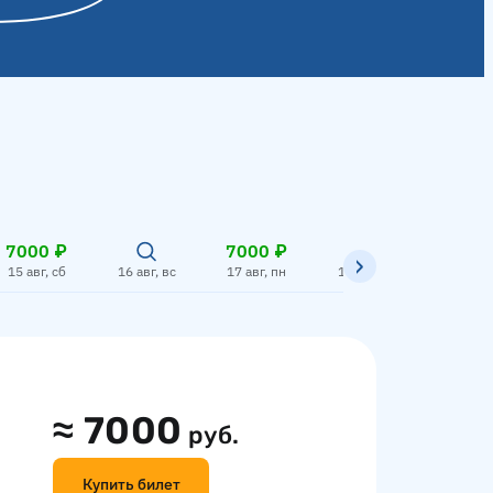
7000 ₽
7000 ₽
7000
15 авг, сб
16 авг, вс
17 авг, пн
18 авг, вт
19 авг,
≈
7000
руб.
Купить билет