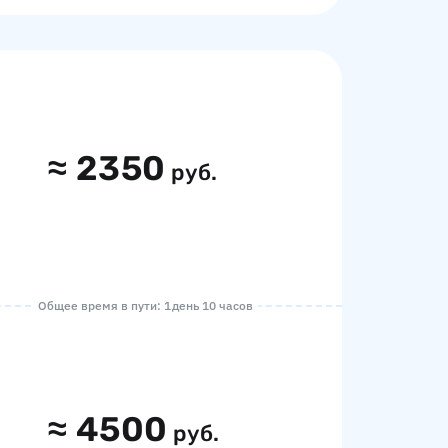
≈
2350
руб.
Общее время в пути: 1 день 10 часов
≈
4500
руб.