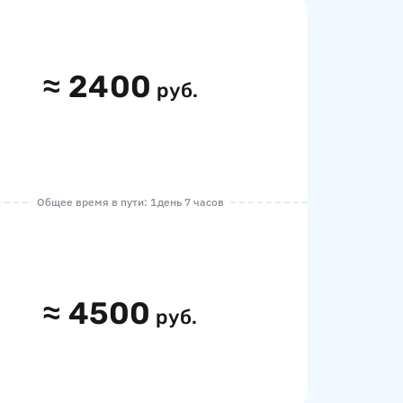
≈
2400
руб.
Общее время в пути: 1 день 7 часов
≈
4500
руб.