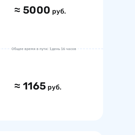
≈
5000
руб.
Общее время в пути: 1 день 16 часов
≈
1165
руб.