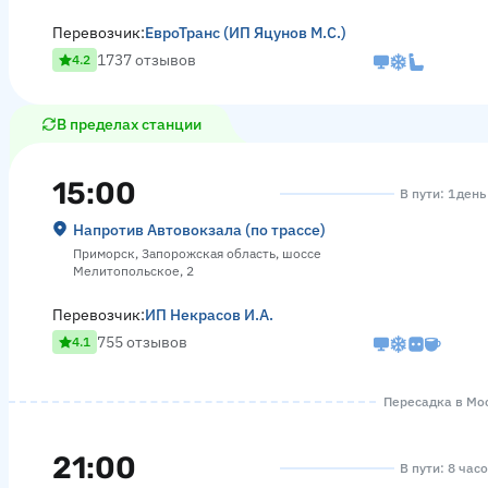
Перевозчик:
ЕвроТранс (ИП Яцунов М.С.)
1737 отзывов
4.2
В пределах станции
15:00
В пути: 1 день
Напротив Автовокзала (по трассе)
Приморск, Запорожская область, шоссе
Мелитопольское, 2
Перевозчик:
ИП Некрасов И.А.
755 отзывов
4.1
Пересадка в Мос
21:00
В пути: 8 час