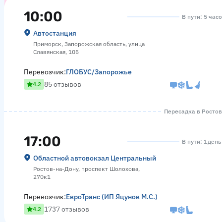
10:00
В пути: 5 час
Автостанция
Приморск, Запорожская область, улица
Славянская, 105
Перевозчик:
ГЛОБУС/Запорожье
85 отзывов
4.2
Пересадка в Ростове
17:00
В пути: 1 день
Областной автовокзал Центральный
Ростов-на-Дону, проспект Шолохова,
270к1
Перевозчик:
ЕвроТранс (ИП Яцунов М.С.)
1737 отзывов
4.2