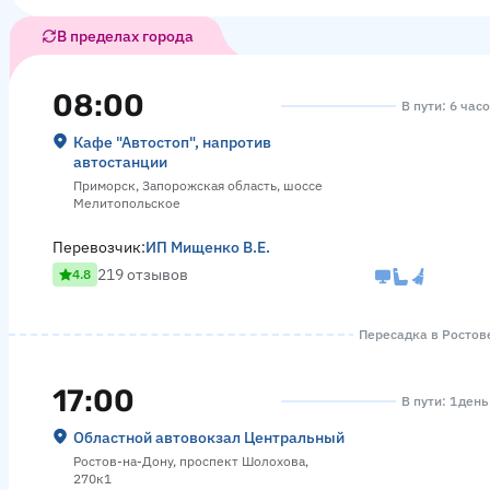
В пределах города
08:00
В пути: 6 час
Кафе "Автостоп", напротив
автостанции
Приморск, Запорожская область, шоссе
Мелитопольское
Перевозчик:
ИП Мищенко В.Е.
219 отзывов
4.8
Пересадка в Ростове
17:00
В пути: 1 день
Областной автовокзал Центральный
Ростов-на-Дону, проспект Шолохова,
270к1