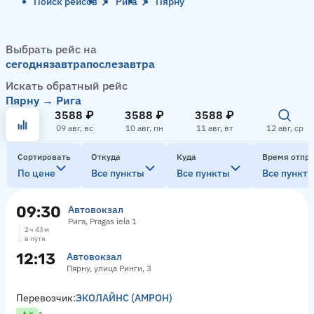
Поиск рейсов
Рига
Пярну
Выбрать рейс на
сегодня
завтра
послезавтра
Искать обратный рейс
Пярну → Рига
3588 ₽
3588 ₽
3588 ₽
09 авг, вс
10 авг, пн
11 авг, вт
12 авг, ср
Сортировать
Откуда
Куда
Время отпр
По цене
Все пункты
Все пункты
Все пункт
09:30
Автовокзал
Рига, Pragas iela 1
2 ч 43 м
в пути
12:13
Автовокзал
Пярну, улица Ринги, 3
Перевозчик:
ЭКОЛАЙНС (АМРОН)