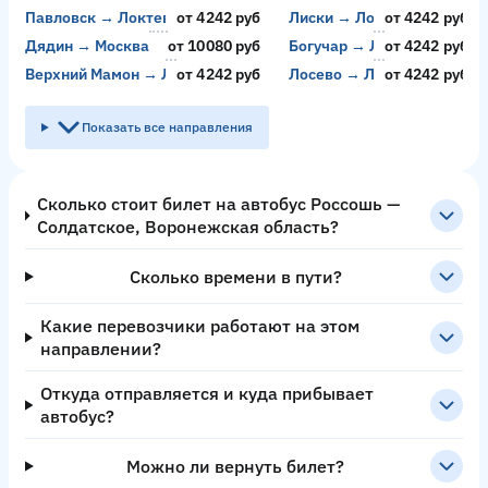
Павловск → Локтев
от 4242 руб
Лиски → Локтев
от 4242 руб
Дядин → Москва
от 10080 руб
Богучар → Локтев
от 4242 руб
Верхний Мамон → Локтев
от 4242 руб
Лосево → Локтев
от 4242 руб
Показать все направления
Сколько стоит билет на автобус Россошь —
Солдатское, Воронежская область?
Сколько времени в пути?
Какие перевозчики работают на этом
направлении?
Откуда отправляется и куда прибывает
автобус?
Можно ли вернуть билет?