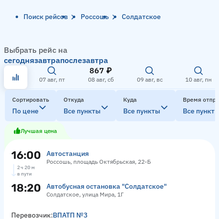
Поиск рейсов
Россошь
Солдатское
Выбрать рейс на
сегодня
завтра
послезавтра
867 ₽
07 авг, пт
08 авг, сб
09 авг, вс
10 авг, пн
Сортировать
Откуда
Куда
Время отпр
По цене
Все пункты
Все пункты
Все пункт
Лучшая цена
16:00
Автостанция
Россошь, площадь Октябрьская, 22-Б
2 ч 20 м
в пути
18:20
Автобусная остановка "Солдатское"
Солдатское, улица Мира, 1Г
Перевозчик:
ВПАТП №3