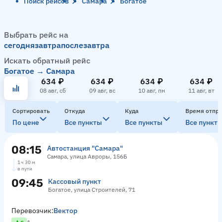
Поиск рейсов
Самара
Богатое
Выбрать рейс на
сегодня
завтра
послезавтра
Искать обратный рейс
Богатое → Самара
634 ₽
634 ₽
634 ₽
634 ₽
08 авг, сб
09 авг, вс
10 авг, пн
11 авг, вт
Сортировать
Откуда
Куда
Время отпр
По цене
Все пункты
Все пункты
Все пункт
08:15
Автостанция "Самара"
Самара, улица Авроры, 156Б
1 ч 30 м
в пути
09:45
Кассовый пункт
Богатое, улица Строителей, 71
Перевозчик:
Вектор