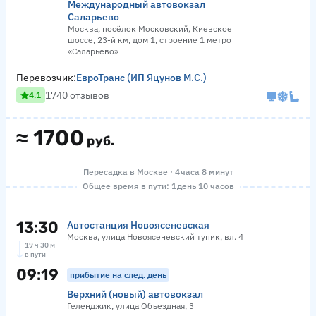
Международный автовокзал
Саларьево
Москва, посёлок Московский, Киевское
шоссе, 23-й км, дом 1, строение 1 метро
«Саларьево»
Перевозчик:
ЕвроТранс (ИП Яцунов М.С.)
1740 отзывов
4.1
≈
1700
руб.
Пересадка в Москве · 4 часа 8 минут
Общее время в пути: 1 день 10 часов
13:30
Автостанция Новоясеневская
Москва, улица Новоясеневский тупик, вл. 4
19 ч 30 м
в пути
09:19
прибытие на след. день
Верхний (новый) автовокзал
Геленджик, улица Объездная, 3