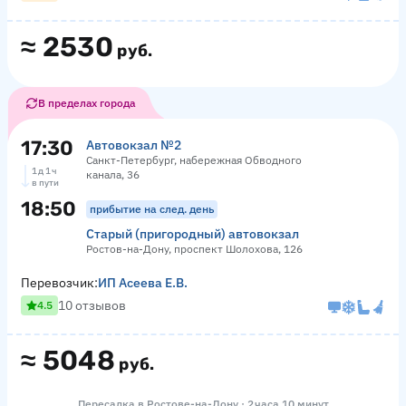
≈
2530
руб.
В пределах города
17:30
Автовокзал №2
Санкт-Петербург, набережная Обводного
1 д 1 ч
канала, 36
в пути
18:50
прибытие на след. день
Старый (пригородный) автовокзал
Ростов-на-Дону, проспект Шолохова, 126
Перевозчик:
ИП Асеева Е.В.
10 отзывов
4.5
≈
5048
руб.
Пересадка в Ростове-на-Дону · 2 часа 10 минут