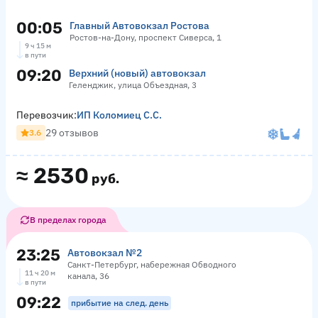
00:05
Главный Автовокзал Ростова
Ростов-на-Дону, проспект Сиверса, 1
9 ч 15 м
в пути
09:20
Верхний (новый) автовокзал
Геленджик, улица Объездная, 3
Перевозчик:
ИП Коломиец С.С.
29 отзывов
3.6
≈
2530
руб.
В пределах города
23:25
Автовокзал №2
Санкт-Петербург, набережная Обводного
11 ч 20 м
канала, 36
в пути
09:22
прибытие на след. день