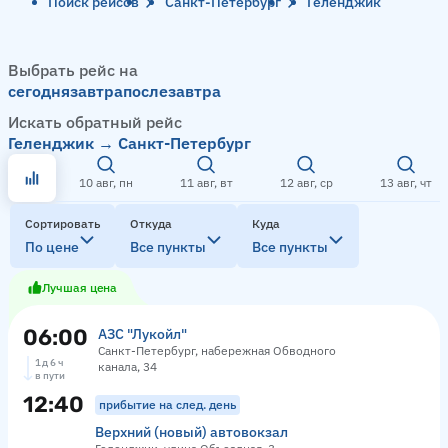
Поиск рейсов
Санкт-Петербург
Геленджик
Выбрать рейс на
сегодня
завтра
послезавтра
Искать обратный рейс
Геленджик → Санкт-Петербург
10 авг, пн
11 авг, вт
12 авг, ср
13 авг, чт
Сортировать
Откуда
Куда
По цене
Все пункты
Все пункты
Лучшая цена
06:00
АЗС "Лукойл"
Санкт-Петербург, набережная Обводного
1 д 6 ч
канала, 34
в пути
12:40
прибытие на след. день
Верхний (новый) автовокзал