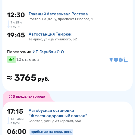
12:30
Главный Автовокзал Ростова
Ростов-на-Дону, проспект Сиверса, 1
7 ч 15 м
в пути
19:45
Автостанция Темрюк
Темрюк, улица Урицкого, 52
Перевозчик:
ИП Гарибян О.О.
10 отзывов
4
≈
3765
руб.
В пределах города
17:15
Автобусная остановка
"Железнодорожный вокзал"
13 ч 45 м
Саратов, улица Аткарская, 66А
в пути
06:00
прибытие на след. день