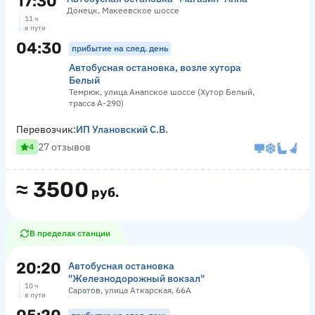
17:30
Донецк, Макеевское шоссе
11 ч
в пути
04:30
прибытие на след. день
Автобусная остановка, возле хутора
Белый
Темрюк, улица Анапское шоссе (Хутор Белый,
трасса А-290)
Перевозчик:
ИП Улановский С.В.
27 отзывов
4
≈
3500
руб.
В пределах станции
20:20
Автобусная остановка
"Железнодорожный вокзал"
10 ч
Саратов, улица Аткарская, 66А
в пути