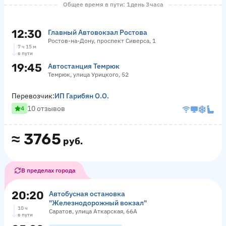
Общее время в пути: 1 день 3 часа
12:30
Главный Автовокзал Ростова
Ростов-на-Дону, проспект Сиверса, 1
7 ч 15 м
в пути
19:45
Автостанция Темрюк
Темрюк, улица Урицкого, 52
Перевозчик:
ИП Гарибян О.О.
10 отзывов
4
≈
3765
руб.
В пределах города
20:20
Автобусная остановка
"Железнодорожный вокзал"
10 ч
Саратов, улица Аткарская, 66А
в пути