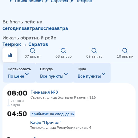
Поиск рейсов
Саратов
Темрюк
Выбрать рейс на
сегодня
завтра
послезавтра
Искать обратный рейс
Темрюк → Саратов
07 авг, пт
08 авг, сб
09 авг, вс
10 авг, пн
Сортировать
Откуда
Куда
По цене
Все пункты
Все пункты
08:00
Гимназия №3
Саратов, улица Большая Казачья, 116
21 ч 50 м
в пути
04:50
прибытие на след. день
Кафе "Причал"
Темрюк, улица Республиканская. 4