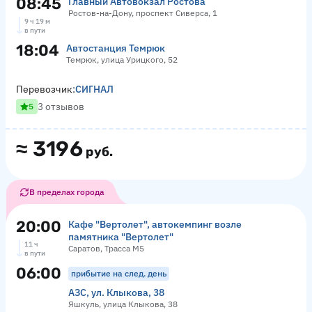
08:45
Главный Автовокзал Ростова
Ростов-на-Дону, проспект Сиверса, 1
9 ч 19 м
в пути
18:04
Автостанция Темрюк
Темрюк, улица Урицкого, 52
Перевозчик:
СИГНАЛ
3 отзывов
5
≈
3196
руб.
В пределах города
20:00
Кафе "Вертолет", автокемпинг возле
памятника "Вертолет"
11 ч
Саратов, Трасса М5
в пути
06:00
прибытие на след. день
АЗС, ул. Клыкова, 38
Яшкуль, улица Клыкова, 38