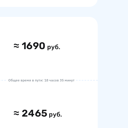
≈
1690
руб.
Общее время в пути: 18 часов 35 минут
≈
2465
руб.