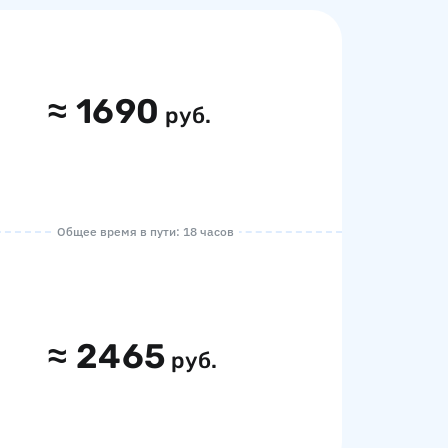
≈
1690
руб.
Общее время в пути: 18 часов
≈
2465
руб.