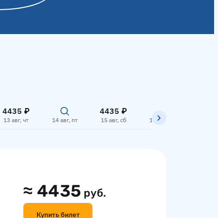
4435 ₽
4435 ₽
4435
13 авг, чт
14 авг, пт
15 авг, сб
16 авг, вс
17 авг,
≈
4435
руб.
Купить билет