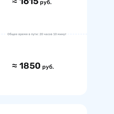
≈
1615
руб.
Общее время в пути: 20 часов 10 минут
≈
1850
руб.