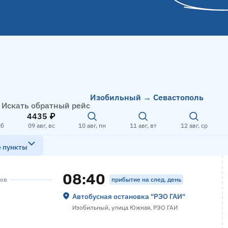
Изобильный → Севастополь
Искать обратный рейс
4435 ₽
сб
09 авг, вс
10 авг, пн
11 авг, вт
12 авг, ср
е пункты
08:40
прибытие на след. день
сов
Автобусная остановка "РЭО ГАИ"
Изобильный, улица Южная, РЭО ГАИ