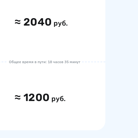
≈
2040
руб.
Общее время в пути: 18 часов 35 минут
≈
1200
руб.