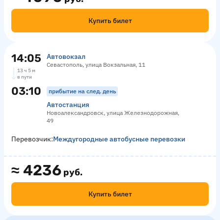
Купить билет
14:05
Автовокзал
Севастополь, улица Вокзальная, 11
13 ч 5 м
в пути
03:10
прибытие на след. день
Автостанция
Новоалександровск, улица Железнодорожная,
49
Перевозчик:
Междугородные автобусные перевозки
≈
4236
руб.
Купить билет