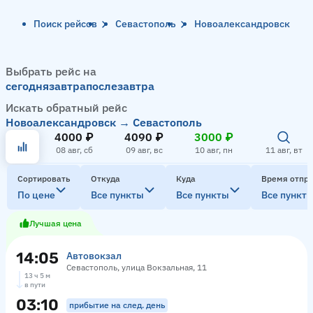
Поиск рейсов
Севастополь
Новоалександровск
Выбрать рейс на
сегодня
завтра
послезавтра
Искать обратный рейс
Новоалександровск → Севастополь
4000 ₽
4090 ₽
3000 ₽
08 авг, сб
09 авг, вс
10 авг, пн
11 авг, вт
Сортировать
Откуда
Куда
Время отпр
По цене
Все пункты
Все пункты
Все пункт
Лучшая цена
14:05
Автовокзал
Севастополь, улица Вокзальная, 11
13 ч 5 м
в пути
03:10
прибытие на след. день