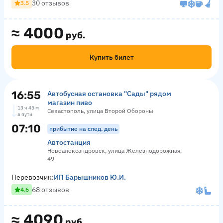
30 отзывов
3.5
≈
4000
руб.
Купить билет
16:55
Автобусная остановка "Сады" рядом
магазин пиво
13 ч 45 м
Севастополь, улица Второй Обороны
в пути
07:10
прибытие на след. день
Автостанция
Новоалександровск, улица Железнодорожная,
49
Перевозчик:
ИП Барышников Ю.И.
68 отзывов
4.6
≈
4090
руб.