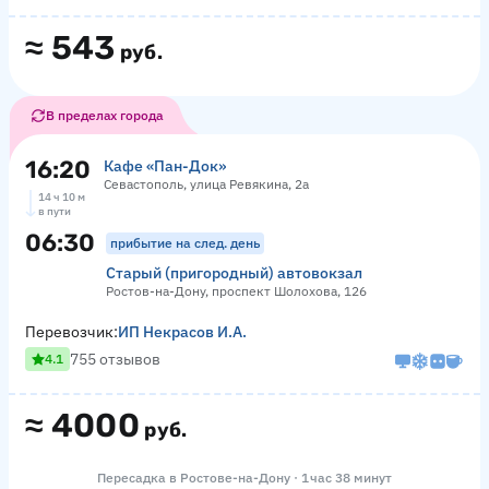
≈
543
руб.
В пределах города
16:20
Кафе «Пан-Док»
Севастополь, улица Ревякина, 2а
14 ч 10 м
в пути
06:30
прибытие на след. день
Старый (пригородный) автовокзал
Ростов-на-Дону, проспект Шолохова, 126
Перевозчик:
ИП Некрасов И.А.
755 отзывов
4.1
≈
4000
руб.
Пересадка в Ростове-на-Дону · 1 час 38 минут