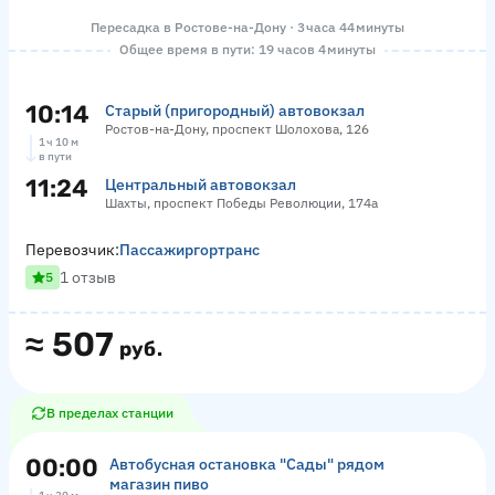
Пересадка в Ростове-на-Дону · 3 часа 44 минуты
Общее время в пути: 19 часов 4 минуты
10:14
Старый (пригородный) автовокзал
Ростов-на-Дону, проспект Шолохова, 126
1 ч 10 м
в пути
11:24
Центральный автовокзал
Шахты, проспект Победы Революции, 174а
Перевозчик:
Пассажиргортранс
1 отзыв
5
≈
507
руб.
В пределах станции
00:00
Автобусная остановка "Сады" рядом
магазин пиво