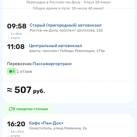
Пересадка в Ростове-на-Дону · 3 часа 28 минут
Общее время в пути: 18 часов 48 минут
09:58
Старый (пригородный) автовокзал
Ростов-на-Дону, проспект Шолохова, 126
1 ч 10 м
в пути
11:08
Центральный автовокзал
Шахты, проспект Победы Революции, 174а
Перевозчик:
Пассажиргортранс
1 отзыв
5
≈
507
руб.
В пределах станции
16:20
Кафе «Пан-Док»
Севастополь, улица Ревякина, 2а
14 ч 10 м
в пути