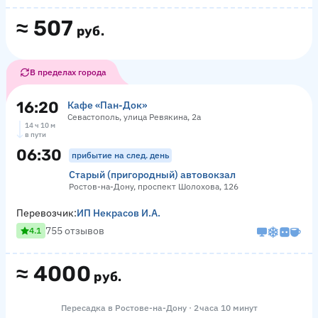
≈
507
руб.
В пределах города
16:20
Кафе «Пан-Док»
Севастополь, улица Ревякина, 2а
14 ч 10 м
в пути
06:30
прибытие на след. день
Старый (пригородный) автовокзал
Ростов-на-Дону, проспект Шолохова, 126
Перевозчик:
ИП Некрасов И.А.
755 отзывов
4.1
≈
4000
руб.
Пересадка в Ростове-на-Дону · 2 часа 10 минут