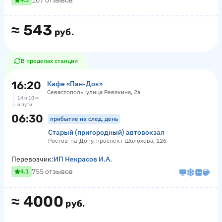
107 отзывов
≈
543
руб.
В пределах станции
16:20
Кафе «Пан-Док»
Севастополь, улица Ревякина, 2а
14 ч 10 м
в пути
06:30
прибытие на след. день
Старый (пригородный) автовокзал
Ростов-на-Дону, проспект Шолохова, 126
Перевозчик:
ИП Некрасов И.А.
755 отзывов
4.1
≈
4000
руб.