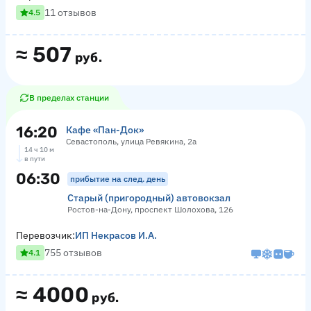
11 отзывов
4.5
≈
507
руб.
В пределах станции
16:20
Кафе «Пан-Док»
Севастополь, улица Ревякина, 2а
14 ч 10 м
в пути
06:30
прибытие на след. день
Старый (пригородный) автовокзал
Ростов-на-Дону, проспект Шолохова, 126
Перевозчик:
ИП Некрасов И.А.
755 отзывов
4.1
≈
4000
руб.