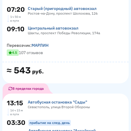
07:20
Старый (пригородный) автовокзал
Ростов-на-Дону, проспект Шолохова, 126
1 ч 50 м
в пути
09:10
Центральный автовокзал
Шахты, проспект Победы Революции, 174а
Перевозчик:
МАРЛИН
107 отзывов
4.5
≈
543
руб.
В пределах города
13:15
Автобусная остановка "Сады"
Севастополь, улица Второй Обороны
14 ч 15 м
в пути
03:30
прибытие на след. день
Автобусная остановка "Аксайский