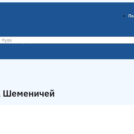
По
ов-на-Дону
Воронеж
ла Шеменичей