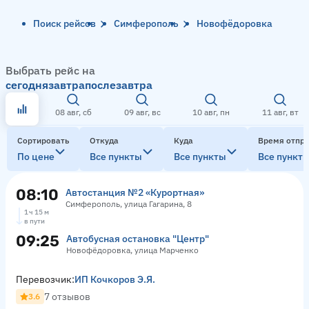
Поиск рейсов
Симферополь
Новофёдоровка
Выбрать рейс на
сегодня
завтра
послезавтра
08 авг, сб
09 авг, вс
10 авг, пн
11 авг, вт
Сортировать
Откуда
Куда
Время отпр
По цене
Все пункты
Все пункты
Все пункт
08:10
Автостанция №2 «Курортная»
Симферополь, улица Гагарина, 8
1 ч 15 м
в пути
09:25
Автобусная остановка "Центр"
Новофёдоровка, улица Марченко
Перевозчик:
ИП Кочкоров Э.Я.
7 отзывов
3.6