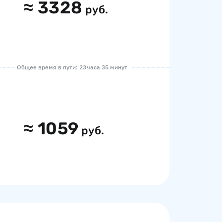
≈
3328
руб.
Общее время в пути: 23 часа 35 минут
≈
1059
руб.