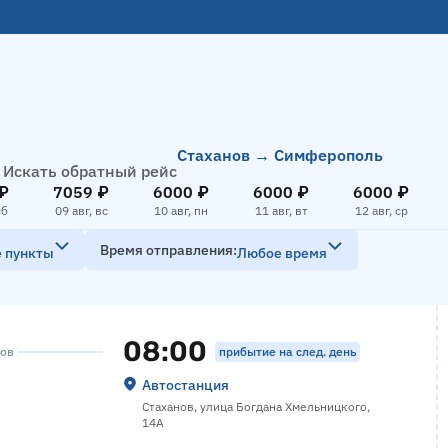
Стаханов → Симферополь
Искать обратный рейс
₽
7059 ₽
6000 ₽
6000 ₽
6000 ₽
сб
09 авг, вс
10 авг, пн
11 авг, вт
12 авг, ср
Время отправления
е пункты
Любое время
08:00
прибытие на след. день
сов
Автостанция
Стаханов, улица Богдана Хмельницкого,
14А