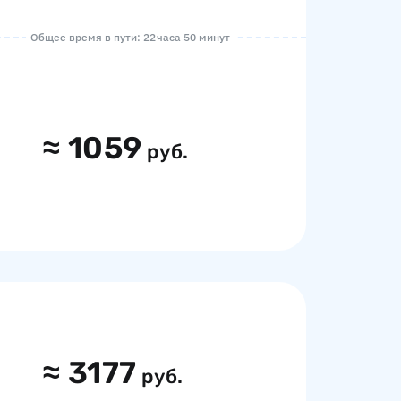
Общее время в пути: 22 часа 50 минут
≈
1059
руб.
≈
3177
руб.