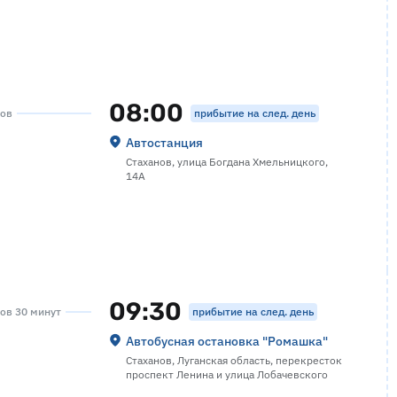
08:00
прибытие на след. день
сов
Автостанция
Стаханов, улица Богдана Хмельницкого,
14А
09:30
прибытие на след. день
сов 30 минут
Автобусная остановка "Ромашка"
Стаханов, Луганская область, перекресток
проспект Ленина и улица Лобачевского