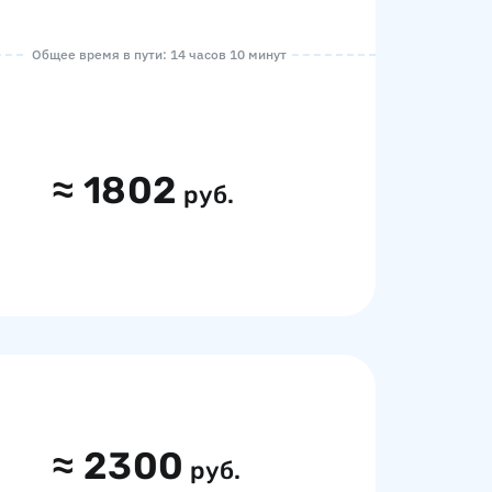
Общее время в пути: 14 часов 10 минут
≈
1802
руб.
≈
2300
руб.