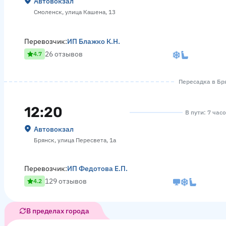
Автовокзал
Смоленск, улица Кашена, 13
Перевозчик:
ИП Блажко К.Н.
26 отзывов
4.7
Пересадка в Бря
12:20
В пути: 7 час
Автовокзал
Брянск, улица Пересвета, 1а
Перевозчик:
ИП Федотова Е.П.
129 отзывов
4.2
В пределах города