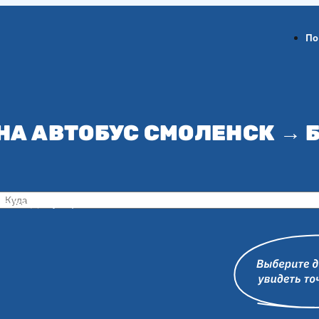
По
НА АВТОБУС СМОЛЕНСК → 
ов-на-Дону
Воронеж