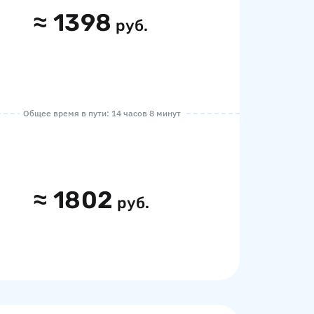
≈
1398
руб.
Общее время в пути: 14 часов 8 минут
≈
1802
руб.