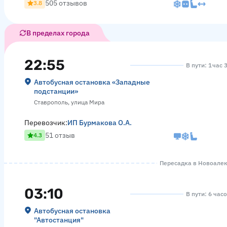
505 отзывов
3.8
В пределах города
22:55
В пути: 1 час 
Автобусная остановка «Западные
подстанции»
Ставрополь, улица Мира
Перевозчик:
ИП Бурмакова О.А.
51 отзыв
4.3
Пересадка в Новоалекс
03:10
В пути: 6 час
Автобусная остановка
"Автостанция"