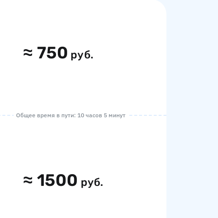
≈
750
руб.
Общее время в пути: 10 часов 5 минут
≈
1500
руб.