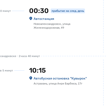
00:30
прибытие на след. день
20 минут
Автостанция
Новоалександровск, улица
Железнодорожная, 49
андровске · 2 часа 40 минут
10:15
ов 5 минут
Автобусная остановка "Кувырок"
Астрахань, улица Анри Барбюса, 17г