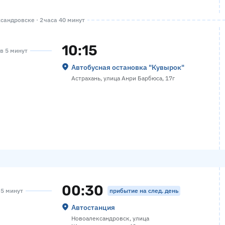
андровске · 2 часа 40 минут
10:15
ов 5 минут
Автобусная остановка "Кувырок"
Астрахань, улица Анри Барбюса, 17г
00:30
прибытие на след. день
35 минут
Автостанция
Новоалександровск, улица