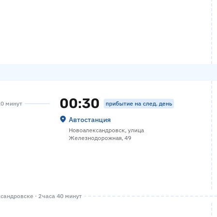
00:30
прибытие на след. день
20 минут
Автостанция
Новоалександровск, улица
Железнодорожная, 49
андровске · 2 часа 40 минут