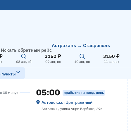
Астрахань → Ставрополь
Искать обратный рейс
₽
3150 ₽
3150 ₽
пт
08 авг, сб
09 авг, вс
10 авг, пн
11 авг, вт
е пункты
05:00
прибытие на след. день
ов 35 минут
Автовокзал Центральный
Астрахань, улица Анри Барбюса, 29в