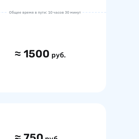
Общее время в пути: 10 часов 30 минут
≈
1500
руб.
≈
750
руб.