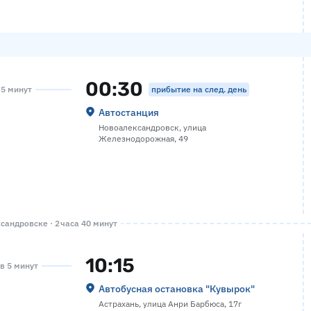
00:30
прибытие на след. день
35 минут
Автостанция
Новоалександровск, улица
Железнодорожная, 49
андровске · 2 часа 40 минут
10:15
ов 5 минут
Автобусная остановка "Кувырок"
Астрахань, улица Анри Барбюса, 17г