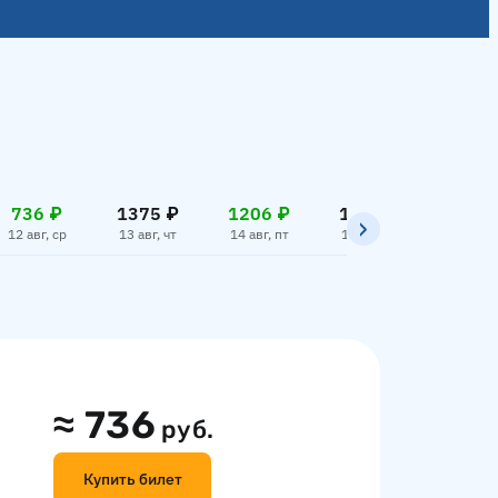
736 ₽
1375 ₽
1206 ₽
1375 ₽
736 
12 авг, ср
13 авг, чт
14 авг, пт
15 авг, сб
16 авг,
≈
736
руб.
Купить билет