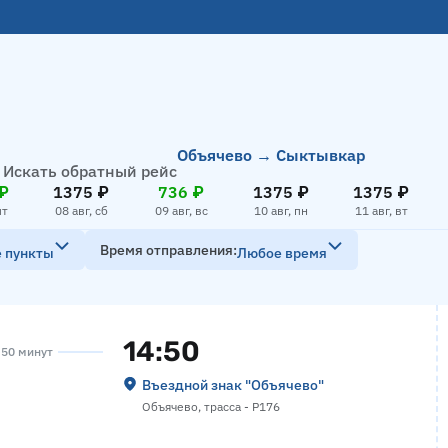
Объячево → Сыктывкар
Искать обратный рейс
₽
1375 ₽
736 ₽
1375 ₽
1375 ₽
пт
08 авг, сб
09 авг, вс
10 авг, пн
11 авг, вт
Время отправления
е пункты
Любое время
14:50
а 50 минут
Въездной знак "Объячево"
Объячево, трасса - Р176