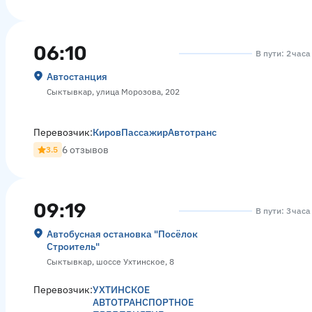
06:10
В пути: 2 час
Автостанция
Сыктывкар, улица Морозова, 202
Перевозчик:
КировПассажирАвтотранс
6 отзывов
3.5
09:19
В пути: 3 час
Автобусная остановка "Посёлок
Строитель"
Сыктывкар, шоссе Ухтинское, 8
Перевозчик:
УХТИНСКОЕ
АВТОТРАНСПОРТНОЕ