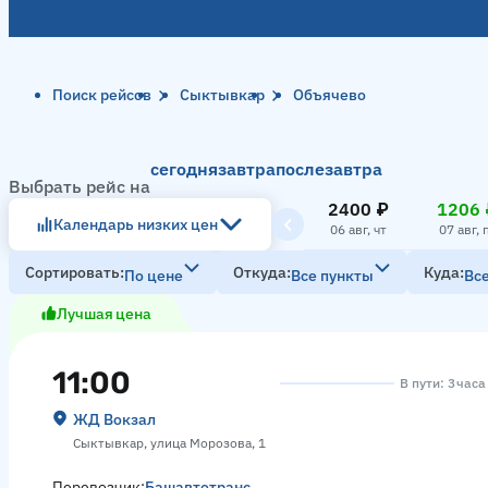
Поиск рейсов
Сыктывкар
Объячево
сегодня
завтра
послезавтра
Выбрать рейс на
2400 ₽
1206 
Календарь низких цен
06 авг, чт
07 авг, 
Сортировать
Откуда
Куда
По цене
Все пункты
Вс
Лучшая цена
11:00
В пути: 3 час
ЖД Вокзал
Сыктывкар, улица Морозова, 1
Перевозчик:
Башавтотранс