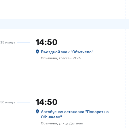
14:50
а 15 минут
Въездной знак "Объячево"
Объячево, трасса - Р176
14:50
а 50 минут
Автобусная остановка "Поворот на
Объячево"
Объячево, улица Дальняя