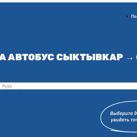
По
А АВТОБУС СЫКТЫВКАР →
ов-на-Дону
Воронеж