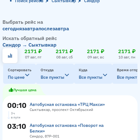
Поиск рейсов
Сыктывкар
Синдор
Выбрать рейс на
сегодня
завтра
послезавтра
Искать обратный рейс
Синдор → Сыктывкар
2171 ₽
2171 ₽
2171 ₽
2171 ₽
07 авг, пт
08 авг, сб
09 авг, вс
10 авг, пн
Сортировать
Откуда
Куда
Время отпр
По цене
Все пункты
Все пункты
Все пункт
Лучшая цена
00:10
Автобусная остановка «ТРЦ Макси»
Сыктывкар, проспект Октябрьский
3 ч
в пути
03:10
Автобусная остановка «Поворот на
Белки»
Синдор, 87Р-001