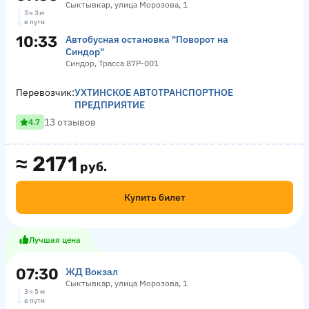
Сыктывкар, улица Морозова, 1
3 ч 3 м
в пути
10:33
Автобусная остановка "Поворот на
Синдор"
Синдор, Трасса 87Р-001
Перевозчик:
УХТИНСКОЕ АВТОТРАНСПОРТНОЕ
ПРЕДПРИЯТИЕ
13 отзывов
4.7
≈
2171
руб.
Купить билет
Лучшая цена
07:30
ЖД Вокзал
Сыктывкар, улица Морозова, 1
3 ч 5 м
в пути