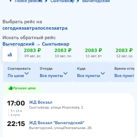
Поиск рейсов
Сыктывкар
Вычегодский
Выбрать рейс на
сегодня
завтра
послезавтра
Искать обратный рейс
Вычегодский → Сыктывкар
2083 ₽
2083 ₽
2083 ₽
2083 ₽
09 авг, вс
10 авг, пн
11 авг, вт
12 авг, ср
Сортировать
Откуда
Куда
Время отпр
По цене
Все пункты
Все пункты
Все пункт
Лучшая цена
17:00
ЖД Вокзал
Сыктывкар, улица Морозова, 1
5 ч 15 м
в пути
22:15
ЖД Вокзал "Вычегодский"
Вычегодский, улицаТеатральная, 2Б