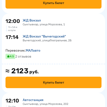
Купить билет
12:00
ЖД Вокзал
Сыктывкар, улица Морозова, 1
5 ч 14 м
в пути
17:14
ЖД Вокзал "Вычегодский"
Вычегодский, улицаТеатральная, 2Б
Перевозчик:
МАЛавто
2 отзывов
4.5
≈
2123
руб.
Купить билет
12:10
Автостанция
Сыктывкар, улица Морозова, 202
5 ч 4 м