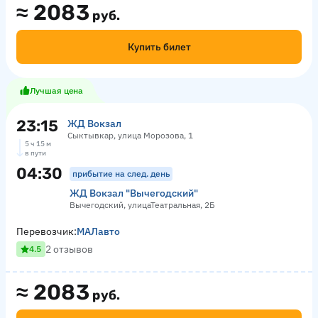
≈
2083
руб.
Купить билет
Лучшая цена
23:15
ЖД Вокзал
Сыктывкар, улица Морозова, 1
5 ч 15 м
в пути
04:30
прибытие на след. день
ЖД Вокзал "Вычегодский"
Вычегодский, улицаТеатральная, 2Б
Перевозчик:
МАЛавто
2 отзывов
4.5
≈
2083
руб.