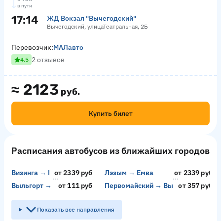
в пути
17:14
ЖД Вокзал "Вычегодский"
Вычегодский, улицаТеатральная, 2Б
Перевозчик:
МАЛавто
2 отзывов
4.5
≈
2123
руб.
Купить билет
Расписания автобусов из ближайших городов
Визинга → Емва
от 2339 руб
Лэзым → Емва
от 2339 руб
Выльгорт → Лэзым
от 111 руб
Первомайский → Выльгорт
от 357 руб
Показать все направления