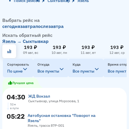
Поиск рейсов
Сыктывкар
Язель
Выбрать рейс на
сегодня
завтра
послезавтра
Искать обратный рейс
Язель → Сыктывкар
193 ₽
193 ₽
193 ₽
193 ₽
09 авг, вс
10 авг, пн
11 авг, вт
12 авг, ср
Сортировать
Откуда
Куда
Время отпр
По цене
Все пункты
Все пункты
Все пункт
Лучшая цена
04:30
ЖД Вокзал
Сыктывкар, улица Морозова, 1
52 м
в пути
05:22
Автобусная остановка "Поворот на
Язель"
Язель, трасса 87Р-001