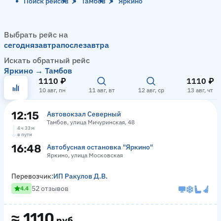
Поиск рейсов
Тамбов
Яркино
Выбрать рейс на
сегодня
завтра
послезавтра
Искать обратный рейс
Яркино → Тамбов
1110 ₽
1110 ₽
10 авг, пн
11 авг, вт
12 авг, ср
13 авг, чт
12:15
Автовокзал Северный
Тамбов, улица Мичуринская, 48
4 ч 33 м
в пути
16:48
Автобусная остановка "Яркино"
Яркино, улица Московская
Перевозчик:
ИП Ракулов Д.В.
52 отзывов
4.4
≈
1110
руб.