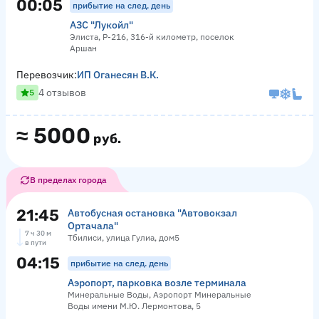
00:05
прибытие на след. день
АЗС "Лукойл"
Элиста, Р-216, 316-й километр, поселок
Аршан
Перевозчик:
ИП Оганесян В.К.
4 отзывов
5
≈
5000
руб.
В пределах города
21:45
Автобусная остановка "Автовокзал
Ортачала"
7 ч 30 м
Тбилиси, улица Гулиа, дом5
в пути
04:15
прибытие на след. день
Аэропорт, парковка возле терминала
Минеральные Воды, Аэропорт Минеральные
Воды имени М.Ю. Лермонтова, 5