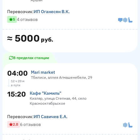
Перевозчик:
ИП Оганесян В.К.
4 отзывов
5
≈
5000
руб.
В пределах станции
04:00
Mari market
Тбилиси, аллея Агмашенебели, 29
12 ч 20 м
в пути
15:20
Кафе "Камиль"
Кизляр, улица Степная, 44, село
Краснооктябрьское
Перевозчик:
ИП Савичев Е.А.
6 отзывов
2.8