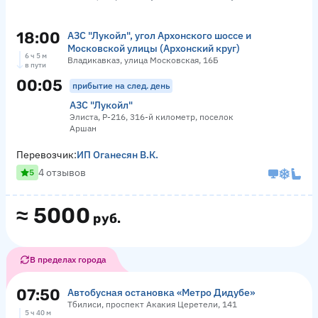
18:00
АЗС "Лукойл", угол Архонского шоссе и
Московской улицы (Архонский круг)
6 ч 5 м
Владикавказ, улица Московская, 16Б
в пути
00:05
прибытие на след. день
АЗС "Лукойл"
Элиста, Р-216, 316-й километр, поселок
Аршан
Перевозчик:
ИП Оганесян В.К.
4 отзывов
5
≈
5000
руб.
В пределах города
07:50
Автобусная остановка «Метро Дидубе»
Тбилиси, проспект Акакия Церетели, 141
5 ч 40 м