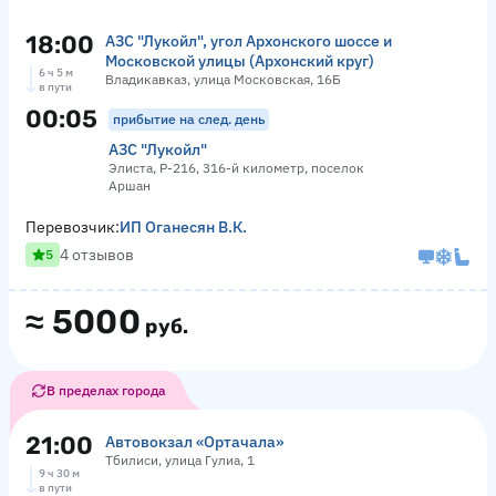
18:00
АЗС "Лукойл", угол Архонского шоссе и
Московской улицы (Архонский круг)
6 ч 5 м
Владикавказ, улица Московская, 16Б
в пути
00:05
прибытие на след. день
АЗС "Лукойл"
Элиста, Р-216, 316-й километр, поселок
Аршан
Перевозчик:
ИП Оганесян В.К.
4 отзывов
5
≈
5000
руб.
В пределах города
21:00
Автовокзал «Ортачала»
Тбилиси, улица Гулиа, 1
9 ч 30 м
в пути