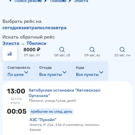
Поиск рейсов
Тбилиси
Элиста
Выбрать рейс на
сегодня
завтра
послезавтра
Искать обратный рейс
Элиста → Тбилиси
8000 ₽
07 авг, пт
08 авг, сб
09 авг, вс
10 авг, пн
Сортировать
Откуда
Куда
По цене
Все пункты
Все пункты
13:00
Автобусная остановка "Автовокзал
Ортачала"
12 ч 5 м
Тбилиси, улица Гулиа, дом5
в пути
00:05
прибытие на след. день
АЗС "Лукойл"
Элиста, Р-216, 316-й километр, поселок
Аршан