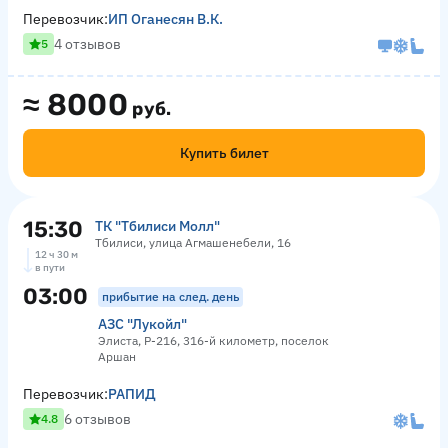
Перевозчик:
ИП Оганесян В.К.
4 отзывов
5
≈
8000
руб.
Купить билет
15:30
ТК "Тбилиси Молл"
Тбилиси, улица Агмашенебели, 16
12 ч 30 м
в пути
03:00
прибытие на след. день
АЗС "Лукойл"
Элиста, Р-216, 316-й километр, поселок
Аршан
Перевозчик:
РАПИД
6 отзывов
4.8