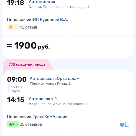
19:18
Автостанция
Элиста, Привокзальная площадь, 1
Перевозчик:
ИП Куренной В.А.
41 отзыв
3.9
≈
1900
руб.
В пределах города
09:00
Автовокзал «Ортачала»
Тбилиси, улица Гулиа, 1
6 ч 15 м
в пути
14:15
Автовокзал-1
Владикавказ, Архонское шоссе, 1
Перевозчик:
ТрансКомАлания
26 отзывов
4.8