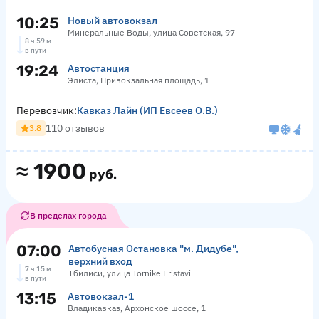
10:25
Новый автовокзал
Минеральные Воды, улица Советская, 97
8 ч 59 м
в пути
19:24
Автостанция
Элиста, Привокзальная площадь, 1
Перевозчик:
Кавказ Лайн (ИП Евсеев О.В.)
110 отзывов
3.8
≈
1900
руб.
В пределах города
07:00
Автобусная Остановка "м. Дидубе",
верхний вход
7 ч 15 м
Тбилиси, улица Tornike Eristavi
в пути
13:15
Автовокзал-1
Владикавказ, Архонское шоссе, 1