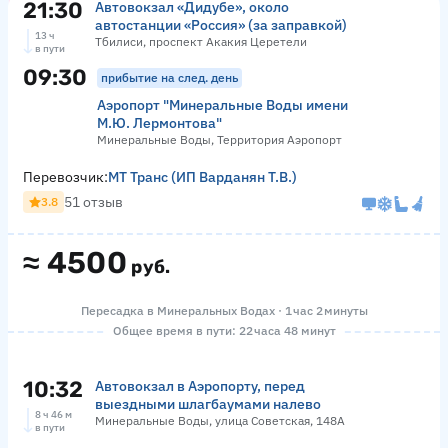
21:30
Автовокзал «Дидубе», около
автостанции «Россия» (за заправкой)
13 ч
Тбилиси, проспект Акакия Церетели
в пути
09:30
прибытие на след. день
Аэропорт "Минеральные Воды имени
М.Ю. Лермонтова"
Минеральные Воды, Территория Аэропорт
Перевозчик:
МТ Транс (ИП Варданян Т.В.)
51 отзыв
3.8
≈
4500
руб.
Пересадка в Минеральных Водах · 1 час 2 минуты
Общее время в пути: 22 часа 48 минут
10:32
Автовокзал в Аэропорту, перед
выездными шлагбаумами налево
8 ч 46 м
Минеральные Воды, улица Советская, 148А
в пути