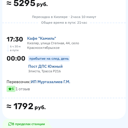
≈
5295
руб.
Пересадка в Кизляре · 2 часа 10 минут
Общее время в пути: 21 час
17:30
Кафе "Камиль"
Кизляр, улица Степная, 44, село
6 ч 30 м
Краснооктябрьское
в пути
00:00
прибытие на след. день
Пост ДПС Южный
Элиста, Трасса Р216
Перевозчик:
ИП Муртазалиев Г.М.
1 отзыв
5
≈
1792
руб.
В пределах станции