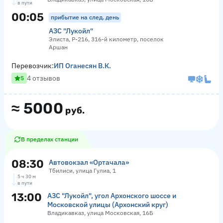
в пути
00:05
прибытие на след. день
АЗС "Лукойл"
Элиста, Р-216, 316-й километр, поселок
Аршан
Перевозчик:
ИП Оганесян В.К.
4 отзывов
5
≈
5000
руб.
В пределах станции
08:30
Автовокзал «Ортачала»
Тбилиси, улица Гулиа, 1
5 ч 30 м
в пути
13:00
АЗС "Лукойл", угол Архонского шоссе и
Московской улицы (Архонский круг)
Владикавказ, улица Московская, 16Б