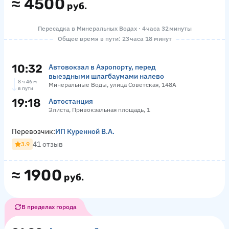
≈
4500
руб.
Пересадка в Минеральных Водах · 4 часа 32 минуты
Общее время в пути: 23 часа 18 минут
10:32
Автовокзал в Аэропорту, перед
выездными шлагбаумами налево
8 ч 46 м
Минеральные Воды, улица Советская, 148А
в пути
19:18
Автостанция
Элиста, Привокзальная площадь, 1
Перевозчик:
ИП Куренной В.А.
41 отзыв
3.9
≈
1900
руб.
В пределах города