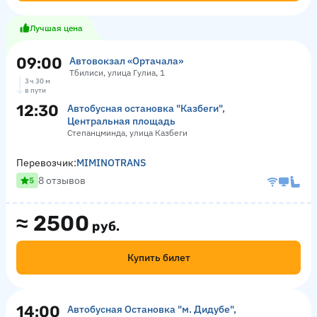
Лучшая цена
09:00
Автовокзал «Ортачала»
Тбилиси, улица Гулиа, 1
3 ч 30 м
в пути
12:30
Автобусная остановка "Казбеги",
Центральная площадь
Степанцминда, улица Казбеги
Перевозчик:
MIMINOTRANS
8 отзывов
5
≈
2500
руб.
Купить билет
14:00
Автобусная Остановка "м. Дидубе",