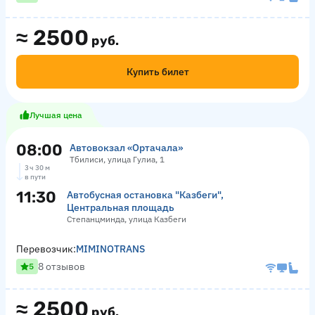
≈
2500
руб.
Купить билет
Лучшая цена
08:00
Автовокзал «Ортачала»
Тбилиси, улица Гулиа, 1
3 ч 30 м
в пути
11:30
Автобусная остановка "Казбеги",
Центральная площадь
Степанцминда, улица Казбеги
Перевозчик:
MIMINOTRANS
8 отзывов
5
≈
2500
руб.