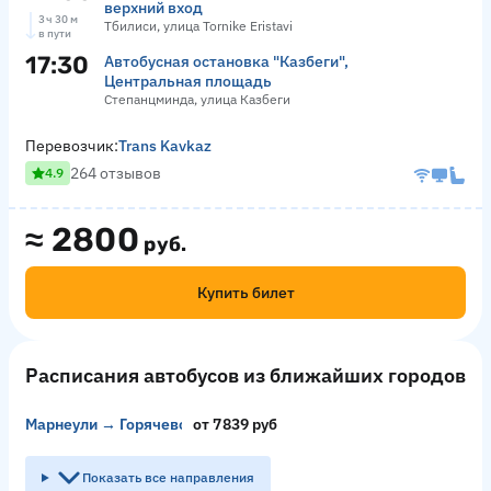
верхний вход
3 ч 30 м
Тбилиси, улица Tornike Eristavi
в пути
17:30
Автобусная остановка "Казбеги",
Центральная площадь
Степанцминда, улица Казбеги
Перевозчик:
Trans Kavkaz
264 отзывов
4.9
≈
2800
руб.
Купить билет
Расписания автобусов из ближайших городов
Марнеули → Горячеводский
от 7839 руб
Показать все направления