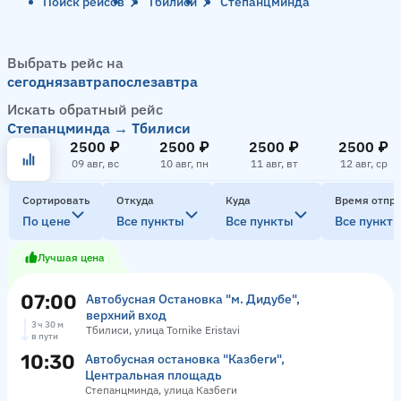
Поиск рейсов
Тбилиси
Степанцминда
Выбрать рейс на
сегодня
завтра
послезавтра
Искать обратный рейс
Степанцминда → Тбилиси
2500 ₽
2500 ₽
2500 ₽
2500 ₽
09 авг, вс
10 авг, пн
11 авг, вт
12 авг, ср
Сортировать
Откуда
Куда
Время отпр
По цене
Все пункты
Все пункты
Все пункт
Лучшая цена
07:00
Автобусная Остановка "м. Дидубе",
верхний вход
3 ч 30 м
Тбилиси, улица Tornike Eristavi
в пути
10:30
Автобусная остановка "Казбеги",
Центральная площадь
Степанцминда, улица Казбеги