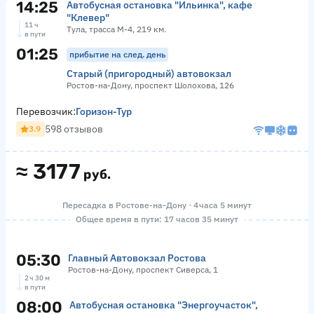
14:25
Автобусная остановка "Ильинка", кафе
"Клевер"
11 ч
Тула, трасса М-4, 219 км.
в пути
01:25
прибытие на след. день
Старый (пригородный) автовокзал
Ростов-на-Дону, проспект Шолохова, 126
Перевозчик:
Горизон-Тур
598 отзывов
3.9
≈
3177
руб.
Пересадка в Ростове-на-Дону · 4 часа 5 минут
Общее время в пути: 17 часов 35 минут
05:30
Главный Автовокзал Ростова
Ростов-на-Дону, проспект Сиверса, 1
2 ч 30 м
в пути
08:00
Автобусная остановка "Энергоучасток",