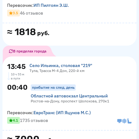
Перевозчик:
ИП Пилтоян Э.Ш.
46 отзывов
3.5
≈
1818
руб.
В пределах города
13:45
Село Ильинка, столовая "219"
Тула, Трасса М-4 Дон, 220-й км
10 ч 55 м
в пути
00:40
прибытие на след. день
Областной автовокзал Центральный
Ростов-на-Дону, проспект Шолохова, 270к1
Перевозчик:
ЕвроТранс (ИП Яцунов М.С.)
1735 отзывов
4.1