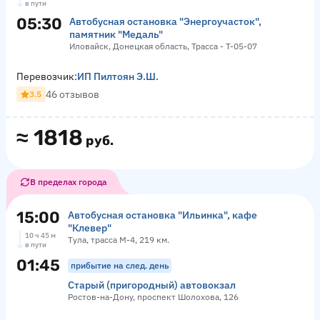
в пути
05:30
Автобусная остановка "Энергоучасток",
памятник "Медаль"
Иловайск, Донецкая область, Трасса - Т-05-07
Перевозчик:
ИП Пилтоян Э.Ш.
46 отзывов
3.5
≈
1818
руб.
В пределах города
15:00
Автобусная остановка "Ильинка", кафе
"Клевер"
10 ч 45 м
Тула, трасса М-4, 219 км.
в пути
01:45
прибытие на след. день
Старый (пригородный) автовокзал
Ростов-на-Дону, проспект Шолохова, 126