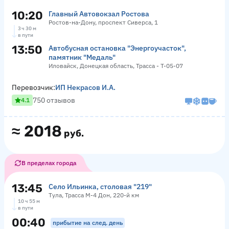
10:20
Главный Автовокзал Ростова
Ростов-на-Дону, проспект Сиверса, 1
3 ч 30 м
в пути
13:50
Автобусная остановка "Энергоучасток",
памятник "Медаль"
Иловайск, Донецкая область, Трасса - Т-05-07
Перевозчик:
ИП Некрасов И.А.
750 отзывов
4.1
≈
2018
руб.
В пределах города
13:45
Село Ильинка, столовая "219"
Тула, Трасса М-4 Дон, 220-й км
10 ч 55 м
в пути
00:40
прибытие на след. день