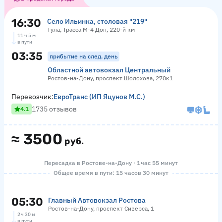
16:30
Село Ильинка, столовая "219"
Тула, Трасса М-4 Дон, 220-й км
11 ч 5 м
в пути
03:35
прибытие на след. день
Областной автовокзал Центральный
Ростов-на-Дону, проспект Шолохова, 270к1
Перевозчик:
ЕвроТранс (ИП Яцунов М.С.)
1735 отзывов
4.1
≈
3500
руб.
Пересадка в Ростове-на-Дону · 1 час 55 минут
Общее время в пути: 15 часов 30 минут
05:30
Главный Автовокзал Ростова
Ростов-на-Дону, проспект Сиверса, 1
2 ч 30 м
в пути