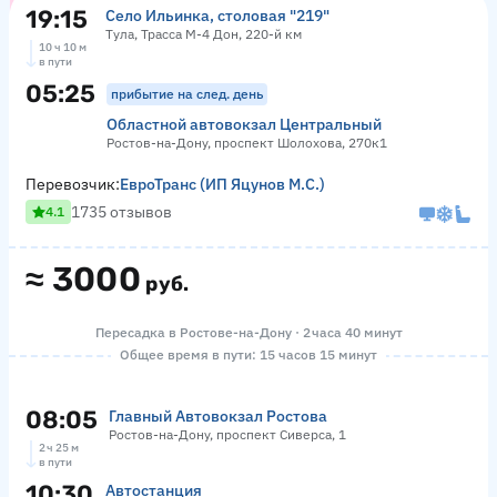
19:15
Село Ильинка, столовая "219"
Тула, Трасса М-4 Дон, 220-й км
10 ч 10 м
в пути
05:25
прибытие на след. день
Областной автовокзал Центральный
Ростов-на-Дону, проспект Шолохова, 270к1
Перевозчик:
ЕвроТранс (ИП Яцунов М.С.)
1735 отзывов
4.1
≈
3000
руб.
Пересадка в Ростове-на-Дону · 2 часа 40 минут
Общее время в пути: 15 часов 15 минут
08:05
Главный Автовокзал Ростова
Ростов-на-Дону, проспект Сиверса, 1
2 ч 25 м
в пути
10:30
Автостанция