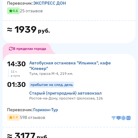
Перевозчик:
ЭКСПРЕСС ДОН
25 отзывов
4.6
≈
1939
руб.
В пределах города
14:30
Автобусная остановка "Ильинка", кафе
"Клевер"
11 ч
Тула, трасса М-4, 219 км.
в пути
01:30
прибытие на след. день
Старый (пригородный) автовокзал
Ростов-на-Дону, проспект Шолохова, 126
Перевозчик:
Горизон-Тур
598 отзывов
3.9
≈
3177
руб.