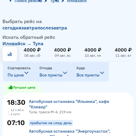
Поиск рейсов
Тула
Иловайск
Выбрать рейс на
сегодня
завтра
послезавтра
Искать обратный рейс
Иловайск → Тула
4000 ₽
4000 ₽
4000 ₽
4000 ₽
08 авг, сб
09 авг, вс
10 авг, пн
11 авг, вт
Сортировать
Откуда
Куда
По цене
Все пункты
Все пункты
Лучшая цена
18:30
Автобусная остановка "Ильинка", кафе
"Клевер"
12 ч 40 м
Тула, трасса М-4, 219 км.
в пути
07:10
прибытие на след. день
Автобусная остановка "Энергоучасток",