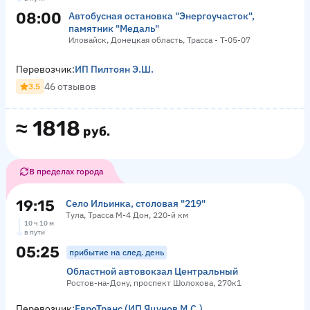
08:00
Автобусная остановка "Энергоучасток",
памятник "Медаль"
Иловайск, Донецкая область, Трасса - Т-05-07
Перевозчик:
ИП Пилтоян Э.Ш.
46 отзывов
3.5
≈
1818
руб.
В пределах города
19:15
Село Ильинка, столовая "219"
Тула, Трасса М-4 Дон, 220-й км
10 ч 10 м
в пути
05:25
прибытие на след. день
Областной автовокзал Центральный
Ростов-на-Дону, проспект Шолохова, 270к1
Перевозчик:
ЕвроТранс (ИП Яцунов М.С.)