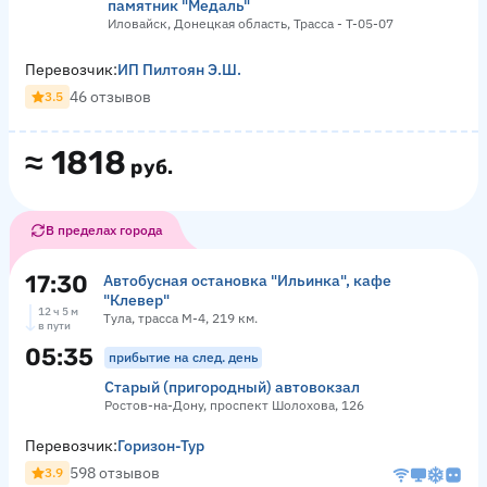
памятник "Медаль"
Иловайск, Донецкая область, Трасса - Т-05-07
Перевозчик:
ИП Пилтоян Э.Ш.
46 отзывов
3.5
≈
1818
руб.
В пределах города
17:30
Автобусная остановка "Ильинка", кафе
"Клевер"
12 ч 5 м
Тула, трасса М-4, 219 км.
в пути
05:35
прибытие на след. день
Старый (пригородный) автовокзал
Ростов-на-Дону, проспект Шолохова, 126
Перевозчик:
Горизон-Тур
598 отзывов
3.9