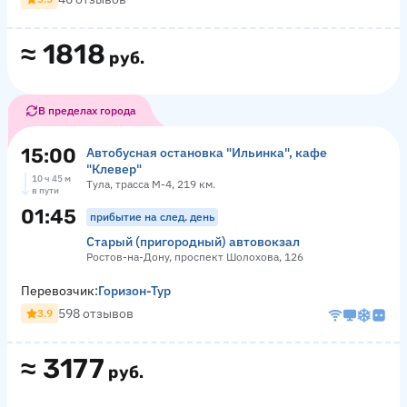
≈
1818
руб.
В пределах города
15:00
Автобусная остановка "Ильинка", кафе
"Клевер"
10 ч 45 м
Тула, трасса М-4, 219 км.
в пути
01:45
прибытие на след. день
Старый (пригородный) автовокзал
Ростов-на-Дону, проспект Шолохова, 126
Перевозчик:
Горизон-Тур
598 отзывов
3.9
≈
3177
руб.