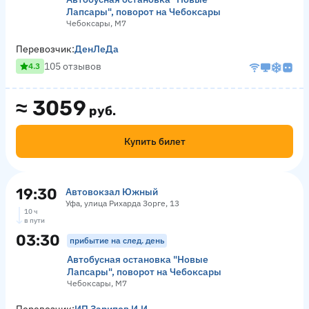
Лапсары", поворот на Чебоксары
Чебоксары, М7
Перевозчик:
ДенЛеДа
105 отзывов
4.3
≈
3059
руб.
Купить билет
19:30
Автовокзал Южный
Уфа, улица Рихарда Зорге, 13
10 ч
в пути
03:30
прибытие на след. день
Автобусная остановка "Новые
Лапсары", поворот на Чебоксары
Чебоксары, М7