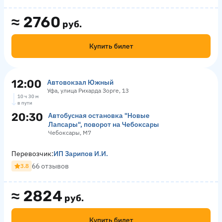
≈
2760
руб.
Купить билет
12:00
Автовокзал Южный
Уфа, улица Рихарда Зорге, 13
10 ч 30 м
в пути
20:30
Автобусная остановка "Новые
Лапсары", поворот на Чебоксары
Чебоксары, М7
Перевозчик:
ИП Зарипов И.И.
66 отзывов
3.8
≈
2824
руб.
Купить билет