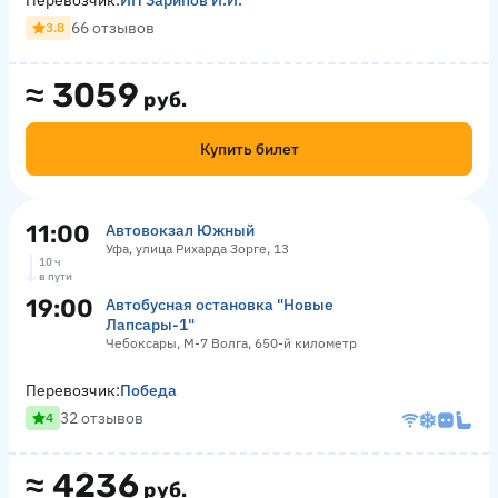
Перевозчик:
ИП Зарипов И.И.
66 отзывов
3.8
≈
3059
руб.
Купить билет
11:00
Автовокзал Южный
Уфа, улица Рихарда Зорге, 13
10 ч
в пути
19:00
Автобусная остановка "Новые
Лапсары-1"
Чебоксары, М-7 Волга, 650-й километр
Перевозчик:
Победа
32 отзывов
4
≈
4236
руб.