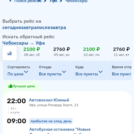
Поиск рейсов
Уфа
Чебоксары
Выбрать рейс на
сегодня
завтра
послезавтра
Искать обратный рейс
Чебоксары → Уфа
2100 ₽
2760 ₽
2100 ₽
2760 ₽
08 авг, сб
09 авг, вс
10 авг, пн
11 авг, вт
Сортировать
Откуда
Куда
Время отпр
По цене
Все пункты
Все пункты
Все пункт
Лучшая цена
22:00
Автовокзал Южный
Уфа, улица Рихарда Зорге, 13
13 ч
в пути
09:00
прибытие на след. день
Автобусная остановка "Новые