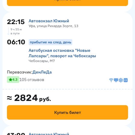
22:15
Автовокзал Южный
Уфа, улица Рихарда Зорге, 13
9 ч 55 м
в пути
06:10
прибытие на след. день
Автобусная остановка "Новые
Лапсары", поворот на Чебоксары
Чебоксары, М7
Перевозчик:
ДенЛеДа
105 отзывов
4.3
≈
2824
руб.
Купить билет
Автовокзал Южный