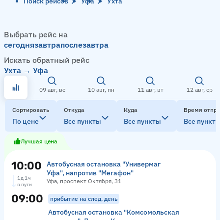
Поиск рейсов
Уфа
Ухта
Выбрать рейс на
сегодня
завтра
послезавтра
Искать обратный рейс
Ухта → Уфа
09 авг, вс
10 авг, пн
11 авг, вт
12 авг, ср
Сортировать
Откуда
Куда
Время отпр
По цене
Все пункты
Все пункты
Все пункт
Лучшая цена
10:00
Автобусная остановка "Универмаг
Уфа", напротив "Мегафон"
1 д 1 ч
Уфа, проспект Октября, 31
в пути
09:00
прибытие на след. день
Автобусная остановка "Комсомольская