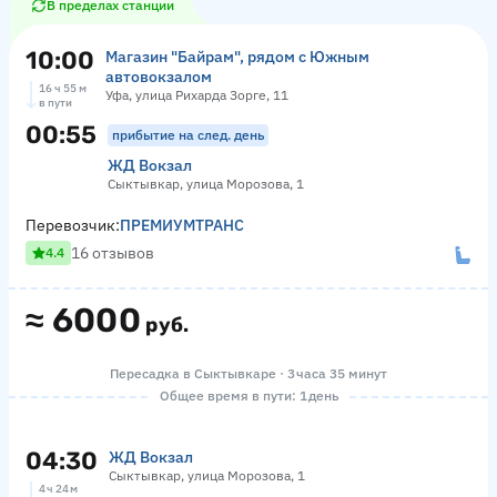
В пределах станции
10:00
Магазин "Байрам", рядом с Южным
автовокзалом
16 ч 55 м
Уфа, улица Рихарда Зорге, 11
в пути
00:55
прибытие на след. день
ЖД Вокзал
Сыктывкар, улица Морозова, 1
Перевозчик:
ПРЕМИУМТРАНС
16 отзывов
4.4
≈
6000
руб.
Пересадка в Сыктывкаре · 3 часа 35 минут
Общее время в пути: 1 день
04:30
ЖД Вокзал
Сыктывкар, улица Морозова, 1
4 ч 24 м