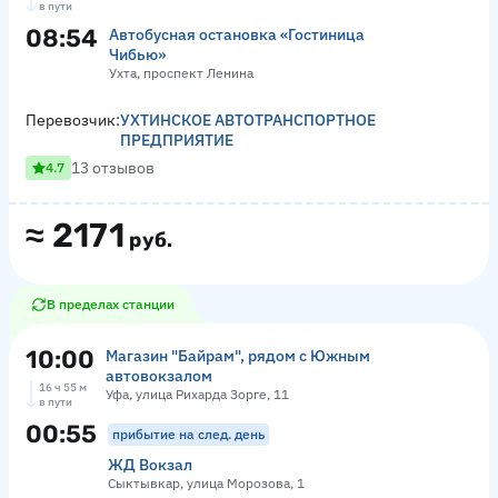
в пути
08:54
Автобусная остановка «Гостиница
Чибью»
Ухта, проспект Ленина
Перевозчик:
УХТИНСКОЕ АВТОТРАНСПОРТНОЕ
ПРЕДПРИЯТИЕ
13 отзывов
4.7
≈
2171
руб.
В пределах станции
10:00
Магазин "Байрам", рядом с Южным
автовокзалом
16 ч 55 м
Уфа, улица Рихарда Зорге, 11
в пути
00:55
прибытие на след. день
ЖД Вокзал
Сыктывкар, улица Морозова, 1