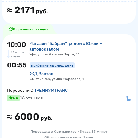
≈
2171
руб.
В пределах станции
10:00
Магазин "Байрам", рядом с Южным
автовокзалом
16 ч 55 м
Уфа, улица Рихарда Зорге, 11
в пути
00:55
прибытие на след. день
ЖД Вокзал
Сыктывкар, улица Морозова, 1
Перевозчик:
ПРЕМИУМТРАНС
16 отзывов
4.4
≈
6000
руб.
Пересадка в Сыктывкаре · 3 часа 35 минут
Общее время в пути: 1 день