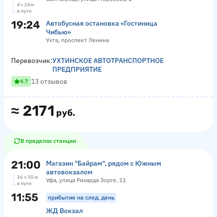
4 ч 24 м
в пути
19:24
Автобусная остановка «Гостиница
Чибью»
Ухта, проспект Ленина
Перевозчик:
УХТИНСКОЕ АВТОТРАНСПОРТНОЕ
ПРЕДПРИЯТИЕ
13 отзывов
4.7
≈
2171
руб.
В пределах станции
21:00
Магазин "Байрам", рядом с Южным
автовокзалом
16 ч 55 м
Уфа, улица Рихарда Зорге, 11
в пути
11:55
прибытие на след. день
ЖД Вокзал