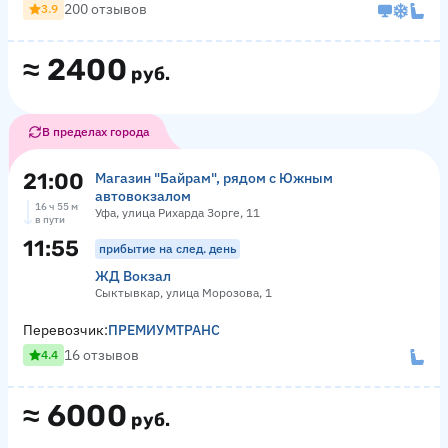
200 отзывов
3.9
≈
2400
руб.
В пределах города
21:00
Магазин "Байрам", рядом с Южным
автовокзалом
16 ч 55 м
Уфа, улица Рихарда Зорге, 11
в пути
11:55
прибытие на след. день
ЖД Вокзал
Сыктывкар, улица Морозова, 1
Перевозчик:
ПРЕМИУМТРАНС
16 отзывов
4.4
≈
6000
руб.