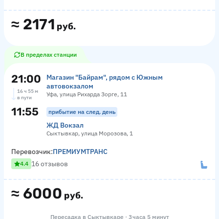
≈
2171
руб.
В пределах станции
21:00
Магазин "Байрам", рядом с Южным
автовокзалом
16 ч 55 м
Уфа, улица Рихарда Зорге, 11
в пути
11:55
прибытие на след. день
ЖД Вокзал
Сыктывкар, улица Морозова, 1
Перевозчик:
ПРЕМИУМТРАНС
16 отзывов
4.4
≈
6000
руб.
Пересадка в Сыктывкаре · 3 часа 5 минут