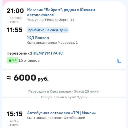
21:00
Магазин "Байрам", рядом с Южным
автовокзалом
16 ч 55 м
Уфа, улица Рихарда Зорге, 11
в пути
11:55
прибытие на след. день
ЖД Вокзал
Сыктывкар, улица Морозова, 1
Перевозчик:
ПРЕМИУМТРАНС
16 отзывов
4.4
≈
6000
руб.
Пересадка в Сыктывкаре · 3 часа 20 минут
Общее время в пути: 1 день
15:15
Автобусная остановка «ТРЦ Макси»
Сыктывкар, проспект Октябрьский
4 ч 9 м
в пути