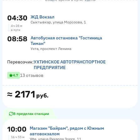
04:30
ЖД Вокзал
Сыктывкар, улица Морозова, 1
4 ч 28 м
в пути
08:58
Автобусная остановка "Гостиница
Тиман"
Ухта, проспект Ленина
Перевозчик:
УХТИНСКОЕ АВТОТРАНСПОРТНОЕ
ПРЕДПРИЯТИЕ
13 отзывов
4.7
≈
2171
руб.
В пределах станции
10:00
Магазин "Байрам", рядом с Южным
автовокзалом
16 ч 55 м
Уфа, улица Рихарда Зорге, 11