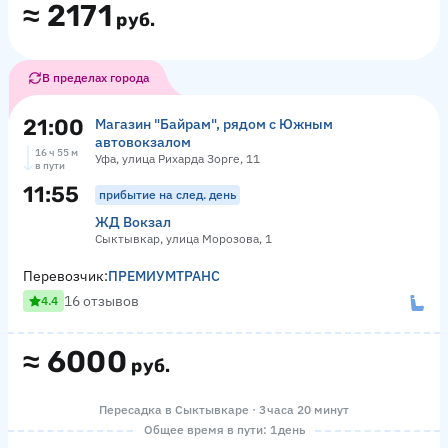
≈
2171
руб.
В пределах города
21:00
Магазин "Байрам", рядом с Южным
автовокзалом
16 ч 55 м
Уфа, улица Рихарда Зорге, 11
в пути
11:55
прибытие на след. день
ЖД Вокзал
Сыктывкар, улица Морозова, 1
Перевозчик:
ПРЕМИУМТРАНС
16 отзывов
4.4
≈
6000
руб.
Пересадка в Сыктывкаре · 3 часа 20 минут
Общее время в пути: 1 день