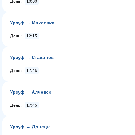
День
10:00
Урзуф → Макеевка
День
12:15
Урзуф → Стаханов
День
17:45
Урзуф → Алчевск
День
17:45
Урзуф → Донецк