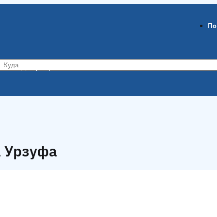
По
ов-на-Дону
Воронеж
а Урзуфа