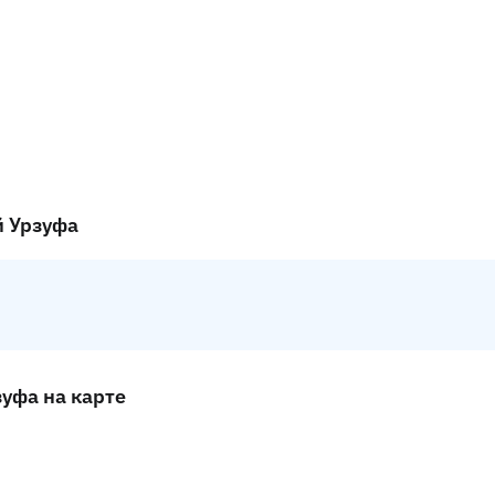
й Урзуфа
уфа на карте