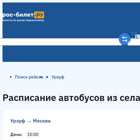
Куда
Рост
Поиск рейсов
Урзуф
Расписание автобусов из сел
Урзуф → Москва
День
10:00