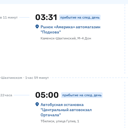
03:31
прибытие на след. день
ов 11 минут
Рынок «Америка» автомагазин
"Подкова"
Каменск-Шахтинский, М-4 Дон
Шахтинском · 1 час 59 минут
05:00
прибытие на след. день
 22 часа
Автобусная остановка
"Центральный автовокзал
Ортачала"
Тбилиси, улица Гулиа, 1