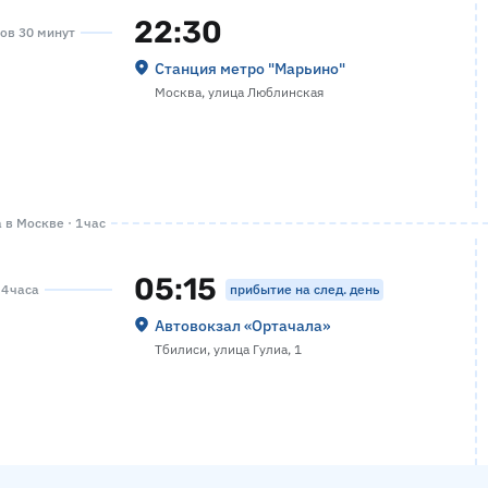
22:30
сов 30 минут
Станция метро "Марьино"
Москва, улица Люблинская
в Москве · 1 час
05:15
прибытие на след. день
 4 часа
Автовокзал «Ортачала»
Тбилиси, улица Гулиа, 1