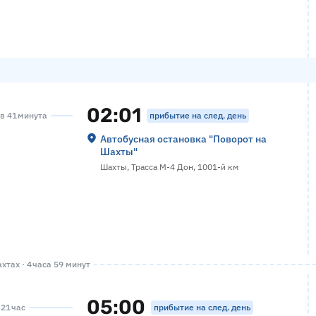
02:01
прибытие на след. день
ов 41 минута
Автобусная остановка "Поворот на
Шахты"
Шахты, Трасса М-4 Дон, 1001-й км
тах · 4 часа 59 минут
05:00
прибытие на след. день
 21 час