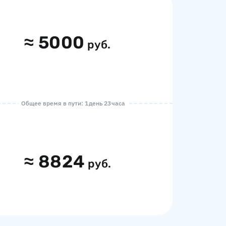
≈
5000
руб.
Общее время в пути: 1 день 23 часа
≈
8824
руб.