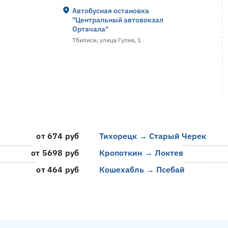
Автобусная остановка
"Центральный автовокзал
Ортачала"
Тбилиси, улица Гулиа, 1
от 674 руб
Тихорецк → Старый Черек
от 5698 руб
Кропоткин → Локтев
от 464 руб
Кошехабль → Псебай