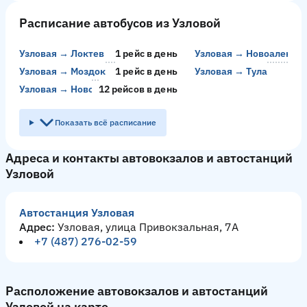
Расписание автобусов из Узловой
Узловая → Локтев
1 рейс в день
Узловая → Новоалекса
Узловая → Моздок
1 рейс в день
Узловая → Тула
22
Узловая → Новомосковск
12 рейсов в день
Показать всё расписание
Адреса и контакты автовокзалов и автостанций
Узловой
Автостанция Узловая
Адрес:
Узловая, улица Привокзальная, 7А
+7 (487) 276-02-59
Расположение автовокзалов и автостанций
Узловой на карте