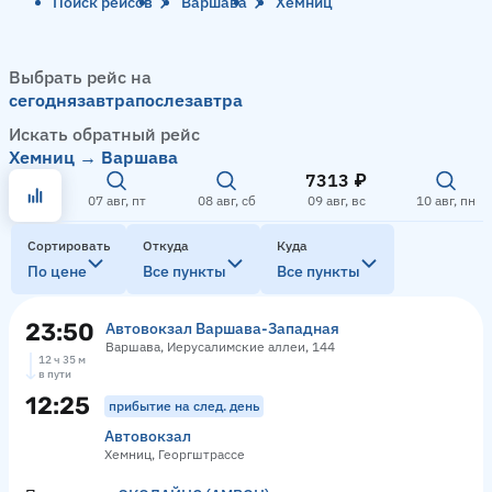
Поиск рейсов
Варшава
Хемниц
Выбрать рейс на
сегодня
завтра
послезавтра
Искать обратный рейс
Хемниц → Варшава
7313 ₽
07 авг, пт
08 авг, сб
09 авг, вс
10 авг, пн
Сортировать
Откуда
Куда
По цене
Все пункты
Все пункты
23:50
Автовокзал Варшава-Западная
Варшава, Иерусалимские аллеи, 144
12 ч 35 м
в пути
12:25
прибытие на след. день
Автовокзал
Хемниц, Георгштрассе