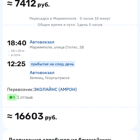
≈
7412
руб.
Пересадка в Мариямполе · 5 часов 10 минут
Общее время в пути: 1 день 5 часов
18:40
Автовокзал
Мариямполе, улица Стотес, 2Б
18 ч 45 м
в пути
12:25
прибытие на след. день
Автовокзал
Хемниц, Георгштрассе
Перевозчик:
ЭКОЛАЙНС (АМРОН)
1 отзыв
5
≈
16603
руб.
Расписания автобусов из ближайших