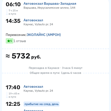
06:10
Автовокзал Варшава-Западная
Варшава, Иерусалимские аллеи, 144
7 ч 25 м
в пути
14:35
Автовокзал
Каунас, Vytauto pr. 24
Перевозчик:
ЭКОЛАЙНС (АМРОН)
1 отзыв
5
≈
5732
руб.
Пересадка в Каунасе · 3 часа 5 минут
Общее время в пути: 1 день 6 часов
17:40
Автовокзал
Каунас, Vytauto pr. 24
19 ч 45 м
в пути
12:25
прибытие на след. день
Автовокзал