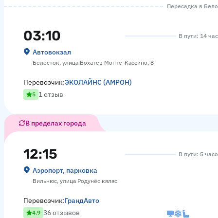
Пересадка в Белос
03:10
В пути: 14 ча
Автовокзал
Белосток, улица Бохатев Монте-Кассино, 8
Перевозчик:
ЭКОЛАЙНС (АМРОН)
1 отзыв
5
В пределах города
12:15
В пути: 5 час
Аэропорт, парковка
Вильнюс, улица Родунёс кяляс
Перевозчик:
ГрандАвто
36 отзывов
4.9