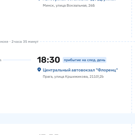
Минск, улица Вокзальная, 26Б
ске · 2 часа 35 минут
18:30
прибытие на след. день
а
Центральный автовокзал "Флоренц"
Прага, улица Кршижикова, 2110\2b