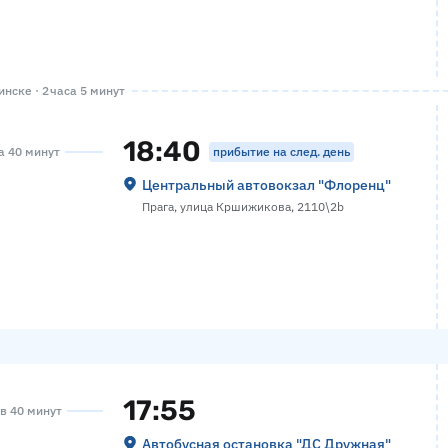
нске · 2 часа 5 минут
18:40
прибытие на след. день
са 40 минут
Центральный автовокзал "Флоренц"
Прага, улица Кршижикова, 2110\2b
17:55
ов 40 минут
Автобусная остановка "ДС Дружная"