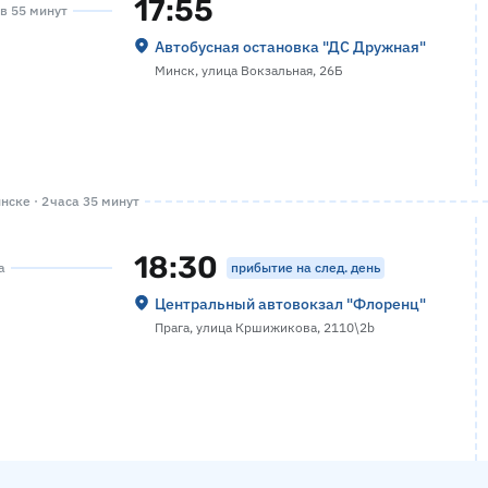
17:55
ов 55 минут
Автобусная остановка "ДС Дружная"
Минск, улица Вокзальная, 26Б
ске · 2 часа 35 минут
18:30
прибытие на след. день
а
Центральный автовокзал "Флоренц"
Прага, улица Кршижикова, 2110\2b