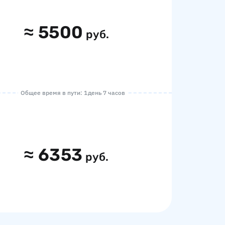
≈
5500
руб.
Общее время в пути: 1 день 7 часов
≈
6353
руб.