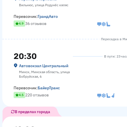
Вильнюс, улица Родунёс кяляс
Перевозчик:
ГрандАвто
36 отзывов
4.9
Пересадка в Мин
20:30
В пути: 23 час
Автовокзал Центральный
Минск, Минская область, улица
Бобруйская, 6
Перевозчик:
БайерТранс
220 отзывов
4.5
В пределах города