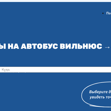
По
Ы НА АВТОБУС ВИЛЬНЮС →
ов-на-Дону
Воронеж