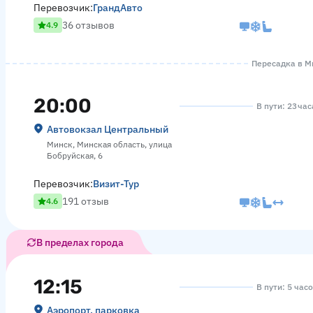
Перевозчик:
ГрандАвто
36 отзывов
4.9
Пересадка в Ми
20:00
В пути: 23 ча
Автовокзал Центральный
Минск, Минская область, улица
Бобруйская, 6
Перевозчик:
Визит-Тур
191 отзыв
4.6
В пределах города
12:15
В пути: 5 час
Аэропорт, парковка