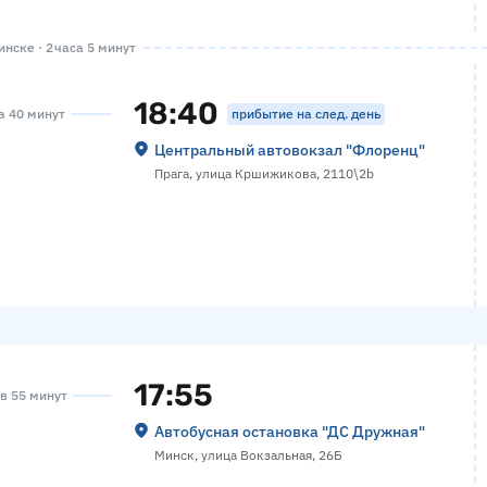
нске · 2 часа 5 минут
18:40
прибытие на след. день
са 40 минут
Центральный автовокзал "Флоренц"
Прага, улица Кршижикова, 2110\2b
17:55
ов 55 минут
Автобусная остановка "ДС Дружная"
Минск, улица Вокзальная, 26Б