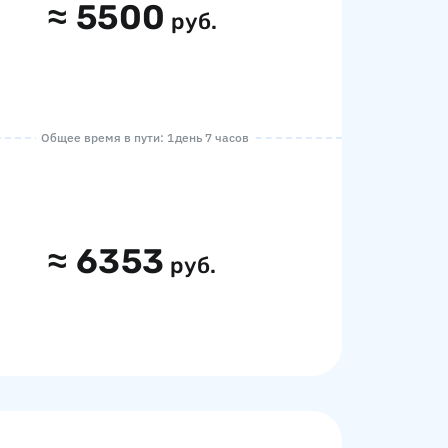
≈
5500
руб.
Общее время в пути: 1 день 7 часов
≈
6353
руб.