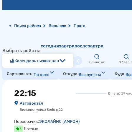
Поиск рейсов
Вильнюс
Прага
сегодня
завтра
послезавтра
Выбрать рейс на
Календарь низких цен
06 авг, чт
07 авг, 
Сортировать
Откуда
Куда
По цене
Все пункты
Вс
22:15
В пути: 19 ча
Автовокзал
Вильнюс, улица Sodu g.22
Перевозчик:
ЭКОЛАЙНС (АМРОН)
1 отзыв
5