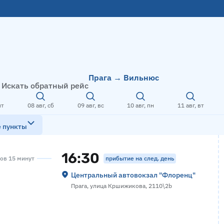
Прага → Вильнюс
Искать обратный рейс
пт
08 авг, сб
09 авг, вс
10 авг, пн
11 авг, вт
е пункты
16:30
прибытие на след. день
сов 15 минут
Центральный автовокзал "Флоренц"
Прага, улица Кршижикова, 2110\2b