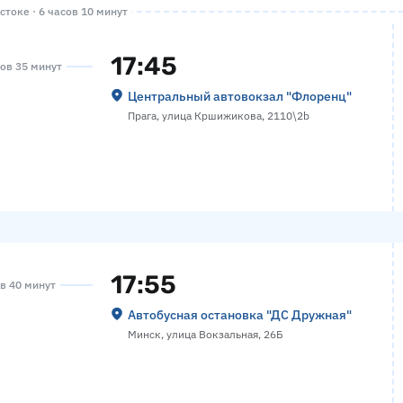
токе · 6 часов 10 минут
17:45
сов 35 минут
Центральный автовокзал "Флоренц"
Прага, улица Кршижикова, 2110\2b
17:55
ов 40 минут
Автобусная остановка "ДС Дружная"
Минск, улица Вокзальная, 26Б