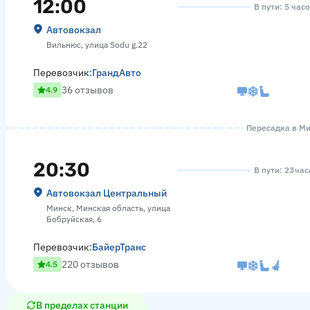
12:00
В пути: 5 час
Автовокзал
Вильнюс, улица Sodu g.22
Перевозчик:
ГрандАвто
36 отзывов
4.9
Пересадка в Мин
20:30
В пути: 23 час
Автовокзал Центральный
Минск, Минская область, улица
Бобруйская, 6
Перевозчик:
БайерТранс
220 отзывов
4.5
В пределах станции