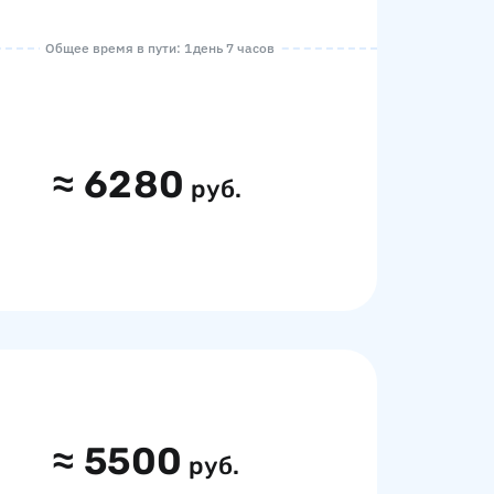
Общее время в пути: 1 день 7 часов
≈
6280
руб.
≈
5500
руб.