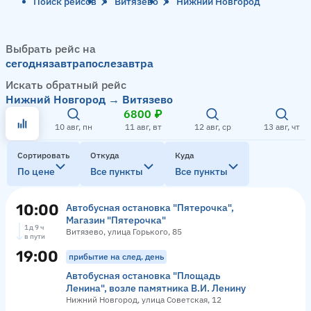
Поиск рейсов
Витязево
Нижний Новгород
Выбрать рейс на
сегодня
завтра
послезавтра
Искать обратный рейс
Нижний Новгород → Витязево
6800 ₽
10 авг, пн
11 авг, вт
12 авг, ср
13 авг, чт
Сортировать
Откуда
Куда
По цене
Все пункты
Все пункты
10:00
Автобусная остановка "Пятерочка",
Магазин "Пятерочка"
1 д 9 ч
Витязево, улица Горького, 85
в пути
19:00
прибытие на след. день
Автобусная остановка "Площадь
Ленина", возле памятника В.И. Ленину
Нижний Новгород, улица Советская, 12