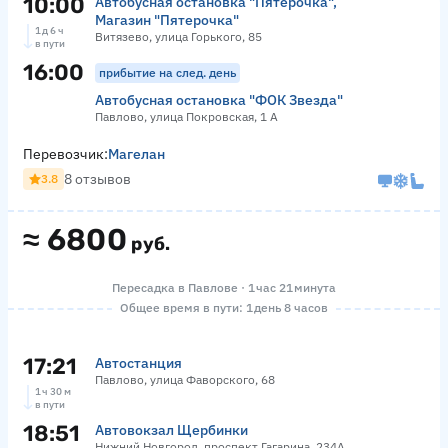
10:00
Автобусная остановка "Пятерочка",
Магазин "Пятерочка"
1 д 6 ч
Витязево, улица Горького, 85
в пути
16:00
прибытие на след. день
Автобусная остановка "ФОК Звезда"
Павлово, улица Покровская, 1 А
Перевозчик:
Магелан
8 отзывов
3.8
≈
6800
руб.
Пересадка в Павлове · 1 час 21 минута
Общее время в пути: 1 день 8 часов
17:21
Автостанция
Павлово, улица Фаворского, 68
1 ч 30 м
в пути
18:51
Автовокзал Щербинки
Нижний Новгород, проспект Гагарина, 234А