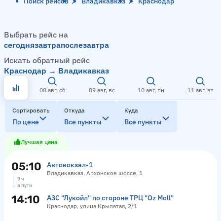
Поиск рейсов
Владикавказ
Краснодар
Выбрать рейс на
сегодня
завтра
послезавтра
Искать обратный рейс
Краснодар → Владикавказ
08 авг, сб
09 авг, вс
10 авг, пн
11 авг, вт
Сортировать
Откуда
Куда
По цене
Все пункты
Все пункты
Лучшая цена
05:10
Автовокзал-1
Владикавказ, Архонское шоссе, 1
9 ч
в пути
14:10
АЗС "Лукойл" по стороне ТРЦ "Оz Moll"
Краснодар, улица Крылатая, 2/1