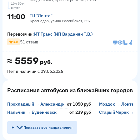
10 ч 50 м
в пути
11:00
ТЦ "Лента"
Краснодар, улица Российская, 257
Перевозчик:
МТ Транс (ИП Варданян Т.В.)
51 отзыв
3.8
≈
5559
руб.
Нет в наличии с 09.06.2026
Расписания автобусов из ближайших городов
Прохладный → Александровское
от 1050 руб
Моздок → Локтев
Нальчик → Будённовск
от 239 руб
Старый Черек → К
Показать все направления