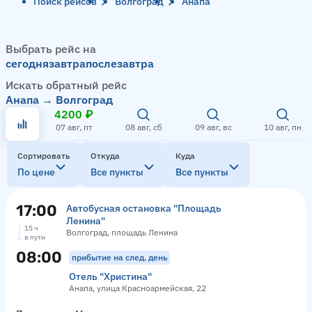
Поиск рейсов
Волгоград
Анапа
Выбрать рейс на
сегодня
завтра
послезавтра
Искать обратный рейс
Анапа → Волгоград
4200 ₽
07 авг, пт
08 авг, сб
09 авг, вс
10 авг, пн
Сортировать
Откуда
Куда
По цене
Все пункты
Все пункты
17:00
Автобусная остановка "Площадь
Ленина"
15 ч
Волгоград, площадь Ленина
в пути
08:00
прибытие на след. день
Отель "Христина"
Анапа, улица Красноармейская, 22