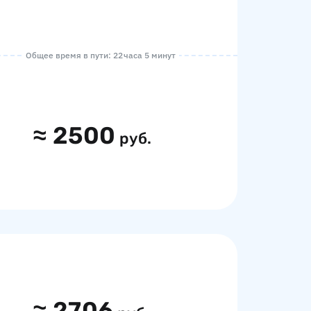
Общее время в пути: 22 часа 5 минут
≈
2500
руб.
≈
2706