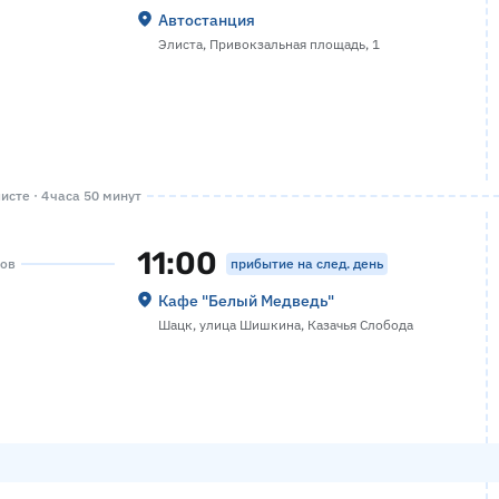
Автостанция
Элиста, Привокзальная площадь, 1
исте · 4 часа 50 минут
11:00
прибытие на след. день
сов
Кафе "Белый Медведь"
Шацк, улица Шишкина, Казачья Слобода