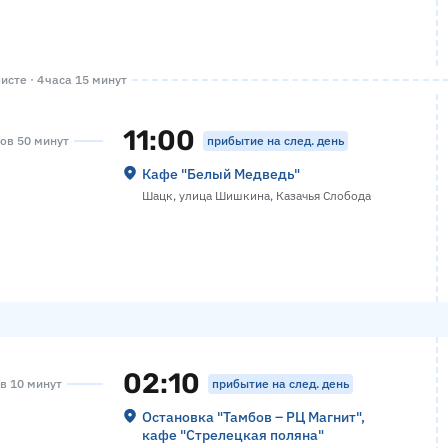
исте · 4 часа 15 минут
11:00
прибытие на след. день
сов 50 минут
Кафе "Белый Медведь"
Шацк, улица Шишкина, Казачья Слобода
02:10
прибытие на след. день
ов 10 минут
Остановка "Тамбов – РЦ Магнит",
кафе "Стрелецкая поляна"