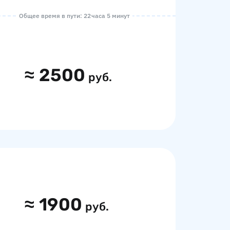
Общее время в пути: 22 часа 5 минут
≈
2500
руб.
≈
1900
руб.