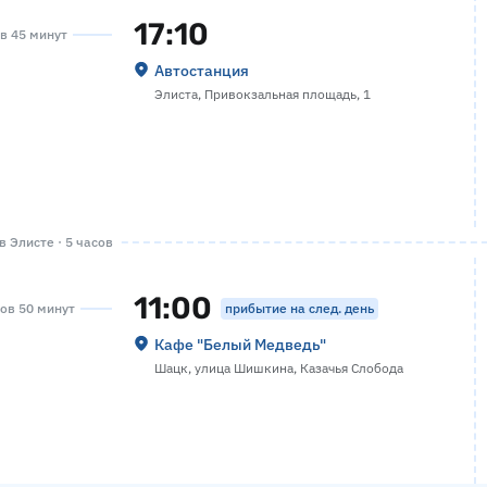
17:10
ов 45 минут
Автостанция
Элиста, Привокзальная площадь, 1
 Элисте · 5 часов
11:00
прибытие на след. день
сов 50 минут
Кафе "Белый Медведь"
Шацк, улица Шишкина, Казачья Слобода