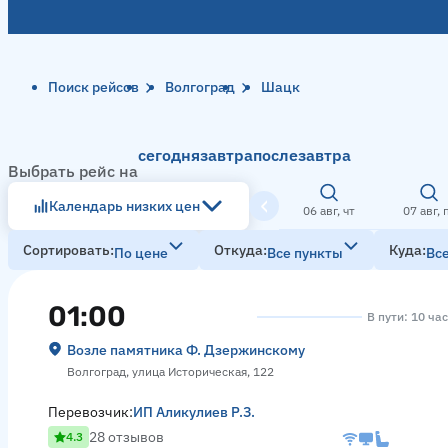
Поиск рейсов
Волгоград
Шацк
сегодня
завтра
послезавтра
Выбрать рейс на
Календарь низких цен
06 авг, чт
07 авг, 
Сортировать
Откуда
Куда
По цене
Все пункты
Вс
01:00
В пути: 10 ча
Возле памятника Ф. Дзержинскому
Волгоград, улица Историческая, 122
Перевозчик:
ИП Аликулиев Р.З.
28 отзывов
4.3