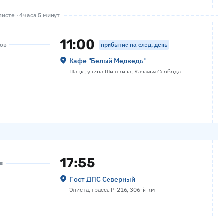
исте · 4 часа 5 минут
11:00
прибытие на след. день
сов
Кафе "Белый Медведь"
Шацк, улица Шишкина, Казачья Слобода
17:55
ов
Пост ДПС Северный
Элиста, трасса Р-216, 306-й км