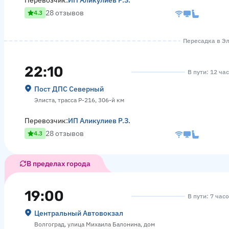
Перевозчик:
ИП Аликулиев Р.З.
28 отзывов
4.3
Пересадка в Эл
22:10
В пути: 12 ча
Пост ДПС Северный
Элиста, трасса Р-216, 306-й км
Перевозчик:
ИП Аликулиев Р.З.
28 отзывов
4.3
В пределах города
19:00
В пути: 7 час
Центральный Автовокзал
Волгоград, улица Михаила Балонина, дом