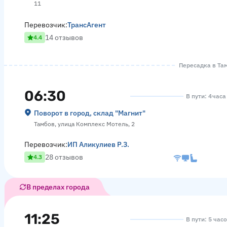
11
Перевозчик:
ТрансАгент
14 отзывов
4.4
Пересадка в Там
06:30
В пути: 4 час
Поворот в город, склад "Магнит"
Тамбов, улица Комплекс Мотель, 2
Перевозчик:
ИП Аликулиев Р.З.
28 отзывов
4.3
В пределах города
11:25
В пути: 5 час