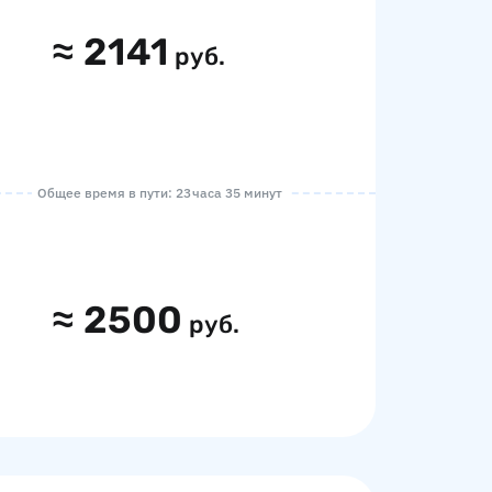
≈
2141
руб.
Общее время в пути: 23 часа 35 минут
≈
2500
руб.