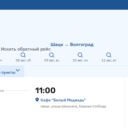
Шацк → Волгоград
Искать обратный рейс
пт
08 авг, сб
09 авг, вс
10 авг, пн
11 авг, вт
е пункты
11:00
сов
Кафе "Белый Медведь"
Шацк, улица Шишкина, Казачья Слобода