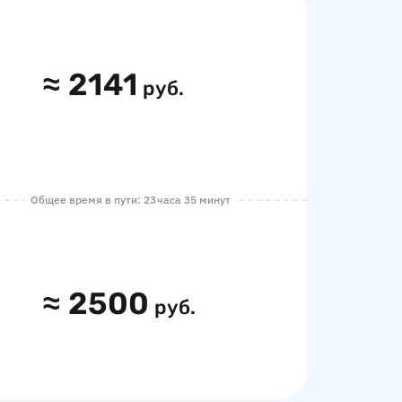
≈
2141
руб.
Общее время в пути: 23 часа 35 минут
≈
2500
руб.