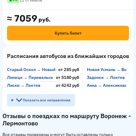
12 отзывов
≈
7059
руб.
Купить билет
Расписания автобусов из ближайших городов
Старый Оскол → Новый Оскол
от 285 руб
Новая Усмань → Ворон
от 
Липецк → Перевальск
от 5180 руб
Задонск → Локтев
от 
Лиски → Локтев
от 4242 руб
Анна → Алексиково
от 
Показать все направления
Отзывы о поездках по маршруту Воронеж -
Лермонтово
Все отзывы проверены и могут быть оставлены только