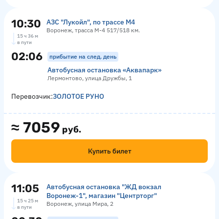
10:30
АЗС "Лукойл", по трассе М4
Воронеж, трасса М-4 517/518 км.
15 ч 36 м
в пути
02:06
прибытие на след. день
Автобусная остановка «Аквапарк»
Лермонтово, улица Дружбы, 1
Перевозчик:
ЗОЛОТОЕ РУНО
≈
7059
руб.
Купить билет
11:05
Автобусная остановка "ЖД вокзал
Воронеж-1", магазин "Центрторг"
15 ч 25 м
Воронеж, улица Мира, 2
в пути