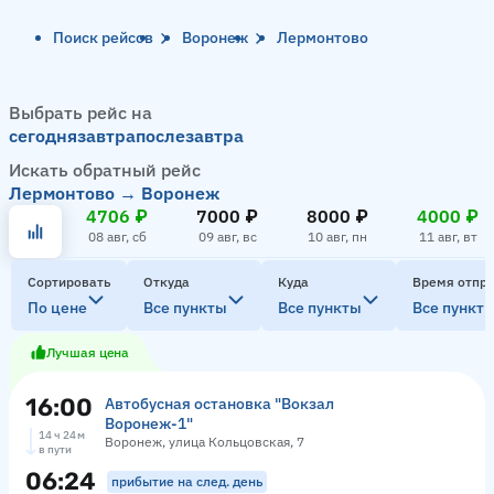
Поиск рейсов
Воронеж
Лермонтово
Выбрать рейс на
сегодня
завтра
послезавтра
Искать обратный рейс
Лермонтово → Воронеж
4706 ₽
7000 ₽
8000 ₽
4000 ₽
08 авг, сб
09 авг, вс
10 авг, пн
11 авг, вт
Сортировать
Откуда
Куда
Время отпр
По цене
Все пункты
Все пункты
Все пункт
Лучшая цена
16:00
Автобусная остановка "Вокзал
Воронеж-1"
14 ч 24 м
Воронеж, улица Кольцовская, 7
в пути
06:24
прибытие на след. день