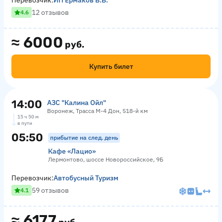
Перевозчик:
ИП Ермаков В.В.
12 отзывов
4.6
≈
6000
руб.
Купить билет
14:00
АЗС "Калина Ойл"
Воронеж, Трасса М-4 Дон, 518-й км
15 ч 50 м
в пути
05:50
прибытие на след. день
Кафе «Лацио»
Лермонтово, шоссе Новороссийское, 9Б
Перевозчик:
Автобусный Туризм
59 отзывов
4.1
≈
6177