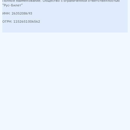
Полное наименование: Общество с ограниченной ответственностью
"Рус-Билет"
ИНН: 2635208693
ОГРН: 1152651006562